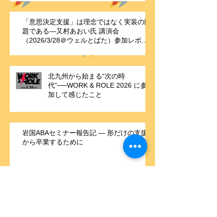
―
「意思決定支援」は理念ではなく実装の問
題である—又村あおい氏 講演会
（2026/3/28＠ウェルとばた）参加レポー
ト
北九州から始まる“次の時
代”──WORK & ROLE 2026 に参
加して感じたこと
岩国ABAセミナー報告記 ― 形だけの支援
から卒業するために
【報告】「ポジティブ行動支援・
北九州 since 2024」― 1年間の学