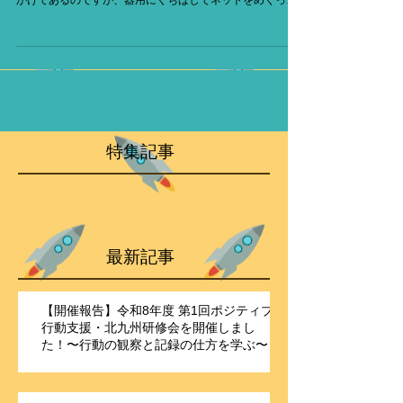
飲食店の近くでは、ゴミ出しの日にたくさんのカラスが集
まってゴミをあさっています。きちんと防御用のネットを
かけてあるのですが、器用にくちばしでネットをめくった
り、少しほころびている箇所をくちばしでつついて穴を開
けたりして中のゴミ袋を引っ張り出しています。あちこち
にゴミが散乱し...
特集記事
最新記事
【開催報告】令和8年度 第1回ポジティブ
行動支援・北九州研修会を開催しまし
た！〜行動の観察と記録の仕方を学ぶ〜