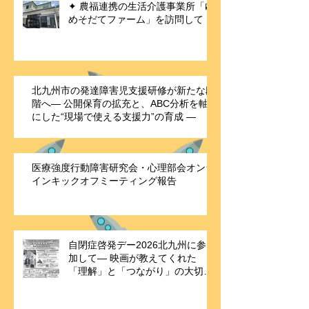
✦ 農福連携の生活介護事業所「ゆ
めそだてファーム」を訪問して
北九州市の発達障害児支援研修が新たな段
階へ― 公開保育の拡充と、ABC分析を軸
にした“現場で使える支援力”の育成 ―
医療強度行動障害研究会・心理部会オンラ
インキックオフミーティング報告
自閉症啓発デー2026北九州に参
加して― 映画が教えてくれた
「理解」と「つながり」の大切さ