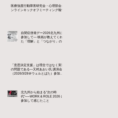
医療強度行動障害研究会・心理部会オ
ンラインキックオフミーティング報告
自閉症啓発デー2026北九州に
参加して― 映画が教えてくれ
た「理解」と「つながり」の大
切さ ―
「意思決定支援」は理念ではなく実装
の問題である—又村あおい氏 講演会
（2026/3/28＠ウェルとばた）参加レ
ポート
北九州から始まる“次の時
代”──WORK & ROLE 2026 に
参加して感じたこと