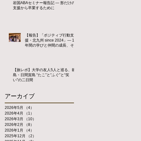
岩国ABAセミナー報告記 ― 形だけの
支援から卒業するために
【報告】「ポジティブ行動支
援・北九州 since 2024」― 1
年間の学びと仲間の成長、そし
て新たな歴史の始まり ―
【旅レポ】大学の友人5人と巡る、篠
島・日間賀島 “たこ”と“ふぐ”と“笑
い”の二日間
アーカイブ
2026年5月
（4）
4件の記事
2026年4月
（1）
1件の記事
2026年3月
（10）
10件の記事
2026年2月
（8）
8件の記事
2026年1月
（4）
4件の記事
2025年12月
（2）
2件の記事