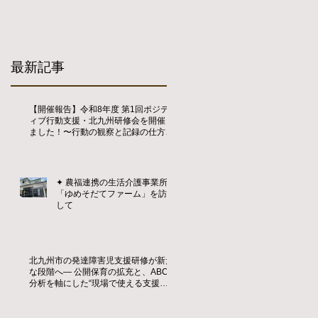
最新記事
【開催報告】令和8年度 第1回ポジテ
ィブ行動支援・北九州研修会を開催し
ました！〜行動の観察と記録の仕方を
学ぶ〜
✦ 農福連携の生活介護事業所
「ゆめそだてファーム」を訪問
して
北九州市の発達障害児支援研修が新た
な段階へ― 公開保育の拡充と、ABC
分析を軸にした“現場で使える支援
力”の育成 ―