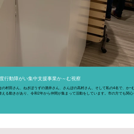
強度行動障がい集中支援事業か～む視察
はの村田さん、ねぎぼうずの酒井さん、さんぽの高村さん、そして私の4名で、か~
える動きがあり、令和2年から仲間が集まって活動をしています。市の方でも関心を示