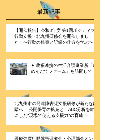
とって集団生活が困難であることなど、避難所に入れない
理由は多岐にわたります。 「誰もが避難できる社会」を目
指すには、こうした現実に目を向け、具体的な代替手段を
検証することが不可欠です。車中泊はその一つの選択肢で
最新記事
あり、今回の
【開催報告】令和8年度 第1回ポジティブ
行動支援・北九州研修会を開催しまし
た！〜行動の観察と記録の仕方を学ぶ〜
✦ 農福連携の生活介護事業所「ゆ
めそだてファーム」を訪問して
北九州市の発達障害児支援研修が新たな段
階へ― 公開保育の拡充と、ABC分析を軸
にした“現場で使える支援力”の育成 ―