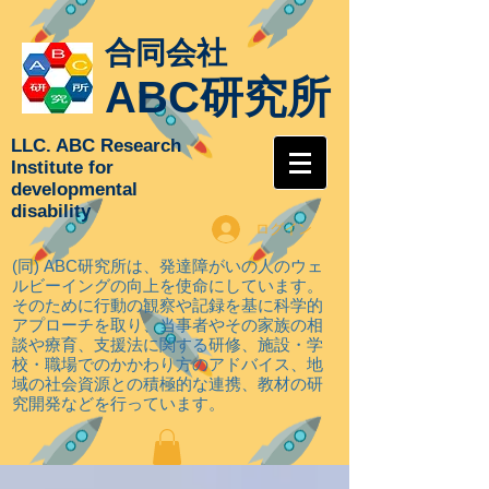
合同会社
ABC研究所
LLC. ABC Research
Institute for
developmental
disability
ログイン
(同) ABC研究所は、発達障がいの人のウェ
ルビーイングの向上を使命にしています。
そのために行動の観察や記録を基に科学的
アプローチを取り
、当事者やその家族の相
談や療育、支援法に関する研修、施設・学
校・職場でのかかわり方のアドバイス、地
域の社会資源との積極的な連携、教材の研
究開発などを行っています。