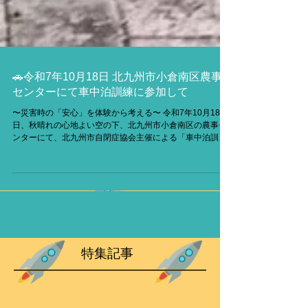
🚗令和7年10月18日 北九州市小倉南区農事
センターにて車中泊訓練に参加して
〜災害時の「安心」を体験から考える〜 令和7年10月18
日、秋晴れの心地よい空の下、北九州市小倉南区の農事セ
ンターにて、北九州市自閉症協会主催による「車中泊訓
練」が実施されました。私はこの訓練に参加し、実際に自
閉症児者とそのご家族がどのように避難生活を体験される
のかを間近で見守る機会を得ました。 この取り組みは、単
なる防災訓練ではありません。災害時、指定避難所に入る
ことが困難な自閉症児者とその家族が、車中泊という選択
肢を通じて「自分たちにとっての安心」を模索する、実践
的かつ心に響く試みです。 🧩背景にある切実な課題 この活
動の原点は、熊本地震直後に被災地を訪れた北九州市自閉
症協会の伊野憲治会長が目にした、避難所に入れず車中泊
特集記事
を余儀なくされていた自閉症児者の家族の姿でした。避難
所の満杯、施設自体の被災、そして発達障がいのある方に