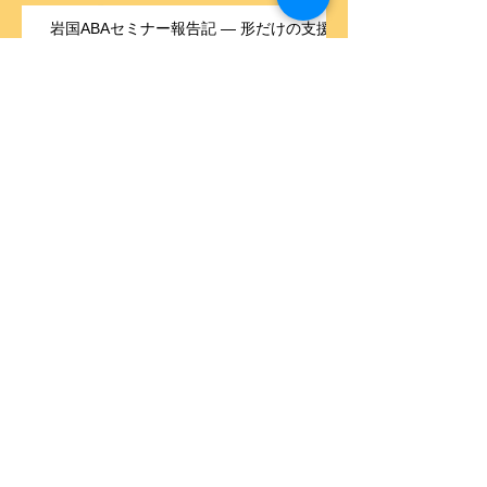
岩国ABAセミナー報告記 ― 形だけの支援
から卒業するために
【報告】「ポジティブ行動支援・
北九州 since 2024」― 1年間の学
びと仲間の成長、そして新たな歴
史の始まり ―
【旅レポ】大学の友人5人と巡る、篠島・
日間賀島 “たこ”と“ふぐ”と“笑い”の二日間
アーカイブ
2026年5月
（4）
4件の記事