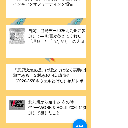
医療強度行動障害研究会・心理部会オンラ
インキックオフミーティング報告
自閉症啓発デー2026北九州に参
加して― 映画が教えてくれた
「理解」と「つながり」の大切さ
―
「意思決定支援」は理念ではなく実装の問
題である—又村あおい氏 講演会
（2026/3/28＠ウェルとばた）参加レポー
ト
北九州から始まる“次の時
代”──WORK & ROLE 2026 に参
加して感じたこと