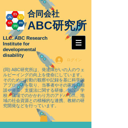
合同会社
ABC研究所
LLC. ABC Research
Institute for
developmental
disability
ログイン
(同) ABC研究所は、発達障がいの人のウェ
ルビーイングの向上を使命にしています。
そのために行動の観察や記録を基に科学的
アプローチを取り
、当事者やその家族の相
談や療育、支援法に関する研修、施設・学
校・職場でのかかわり方のアドバイス、地
域の社会資源との積極的な連携、教材の研
究開発などを行っています。