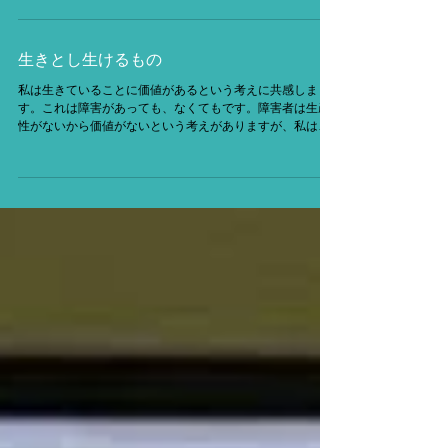
学校に通い始めたたかしくん（仮名）の療育の日でした。
買い物に行くのも大変だとお母さんから、このようなエピ
ソードを伺いました。最初はお菓子買うよと買い物に誘っ
ていたのですが、最近、英語の綴りに興味を持つようにな
りお母さんにそ...
生きとし生けるもの
私は生きていることに価値があるという考えに共感しま
す。これは障害があっても、なくてもです。障害者は生産
性がないから価値がないという考えがありますが、私はそ
ういう考えにも与しません。だって生産性がありますか
ら。仕事というのは、誰か人の役に立つことをして、そこ
に金銭的な見返りが...