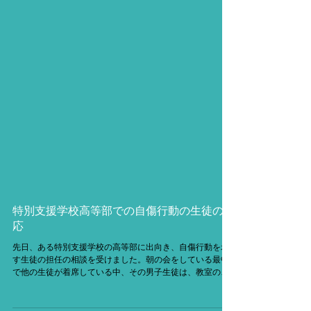
特別支援学校高等部での自傷行動の生徒の対
応
先日、ある特別支援学校の高等部に出向き、自傷行動を示
す生徒の担任の相談を受けました。朝の会をしている最中
で他の生徒が着席している中、その男子生徒は、教室の片
隅のマットのコーナーに座り扇風機にあたりながら、ガチ