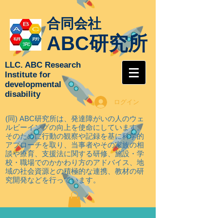
合同会社
ABC研究所
LLC. ABC Research
Institute for
developmental
disability
ログイン
(同) ABC研究所は、発達障がいの人のウェ
ルビーイングの向上を使命にしています。
そのために行動の観察や記録を基に科学的
アプローチを取り
、当事者やその家族の相
談や療育、支援法に関する研修、施設・学
校・職場でのかかわり方のアドバイス、地
域の社会資源との積極的な連携、教材の研
究開発などを行っています。