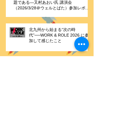
「意思決定支援」は理念ではなく実装の問
題である—又村あおい氏 講演会
（2026/3/28＠ウェルとばた）参加レポー
ト
北九州から始まる“次の時
代”──WORK & ROLE 2026 に参
加して感じたこと
岩国ABAセミナー報告記 ― 形だけの支援
から卒業するために
【報告】「ポジティブ行動支援・
北九州 since 2024」― 1年間の学
びと仲間の成長、そして新たな歴
史の始まり ―