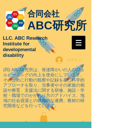
合同会社
ABC研究所
LLC. ABC Research
Institute for
developmental
disability
ログイン
(同) ABC研究所は、発達障がいの人のウェ
ルビーイングの向上を使命にしています。
そのために行動の観察や記録を基に科学的
アプローチを取り
、当事者やその家族の相
談や療育、支援法に関する研修、施設・学
校・職場でのかかわり方のアドバイス、地
域の社会資源との積極的な連携、教材の研
究開発などを行っています。