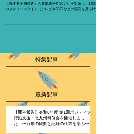
山梨大学の研究チームが、環境省の「子どもの健康と環境
に関する全国調査」の参加親子約10万組を対象に、1歳時
のスクリーンタイム（テレビやDVDなどの画面を見る時
間）と3歳時の自閉スペク トラム症との関連について解析
したそうです。その結果、男児では、1歳時のスクリーンタ
イムの...
特集記事
最新記事
【開催報告】令和8年度 第1回ポジティブ
行動支援・北九州研修会を開催しまし