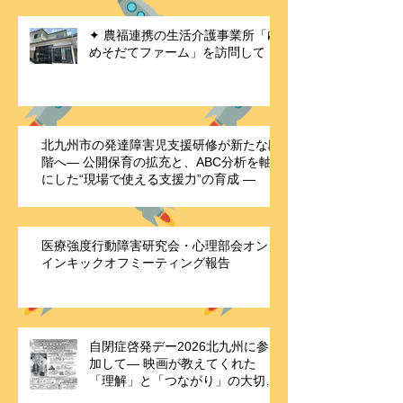
た！〜行動の観察と記録の仕方を学ぶ〜
✦ 農福連携の生活介護事業所「ゆ
めそだてファーム」を訪問して
北九州市の発達障害児支援研修が新たな段
階へ― 公開保育の拡充と、ABC分析を軸
にした“現場で使える支援力”の育成 ―
医療強度行動障害研究会・心理部会オンラ
インキックオフミーティング報告
自閉症啓発デー2026北九州に参
加して― 映画が教えてくれた