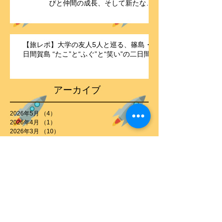
【報告】「ポジティブ行動支援・
北九州 since 2024」― 1年間の学
びと仲間の成長、そして新たな歴
史の始まり ―
【旅レポ】大学の友人5人と巡る、篠島・
日間賀島 “たこ”と“ふぐ”と“笑い”の二日間
アーカイブ
2026年5月
（4）
4件の記事
2026年4月
（1）
1件の記事
2026年3月
（10）
10件の記事
2026年2月
（8）
8件の記事
2026年1月
（4）
4件の記事
2025年12月
（2）
2件の記事
2025年11月
（2）
2件の記事
2025年10月
（1）
1件の記事
2025年7月
（1）
1件の記事
2025年6月
（3）
3件の記事
2025年5月
（1）
1件の記事