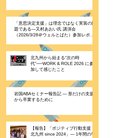
「理解」と「つながり」の大切さ
―
「意思決定支援」は理念ではなく実装の問
題である—又村あおい氏 講演会
（2026/3/28＠ウェルとばた）参加レポー
ト
北九州から始まる“次の時
代”──WORK & ROLE 2026 に参
加して感じたこと
岩国ABAセミナー報告記 ― 形だけの支援
から卒業するために