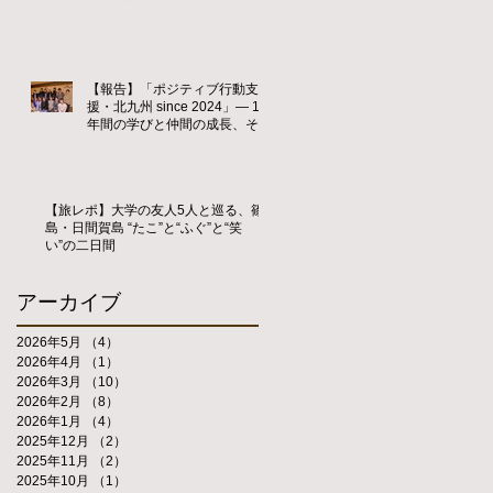
【報告】「ポジティブ行動支
援・北九州 since 2024」― 1
年間の学びと仲間の成長、そし
て新たな歴史の始まり ―
【旅レポ】大学の友人5人と巡る、篠
島・日間賀島 “たこ”と“ふぐ”と“笑
い”の二日間
アーカイブ
2026年5月
（4）
4件の記事
2026年4月
（1）
1件の記事
2026年3月
（10）
10件の記事
2026年2月
（8）
8件の記事
2026年1月
（4）
4件の記事
2025年12月
（2）
2件の記事
2025年11月
（2）
2件の記事
2025年10月
（1）
1件の記事