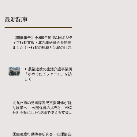
最新記事
【開催報告】令和8年度 第1回ポジテ
ィブ行動支援・北九州研修会を開催し
ました！〜行動の観察と記録の仕方を
学ぶ〜
✦ 農福連携の生活介護事業所
「ゆめそだてファーム」を訪問
して
北九州市の発達障害児支援研修が新た
な段階へ― 公開保育の拡充と、ABC
分析を軸にした“現場で使える支援
力”の育成 ―
医療強度行動障害研究会・心理部会オ