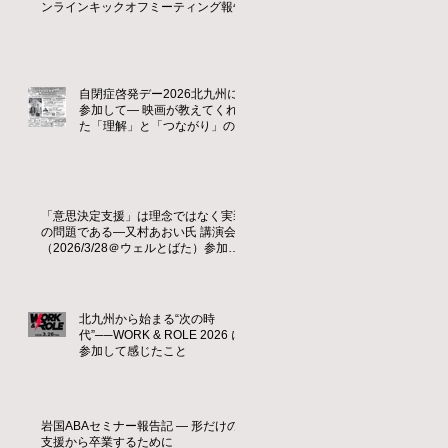
ンラインキックオフミーティング報告
自閉症啓発デー2026北九州に
参加して― 映画が教えてくれ
た「理解」と「つながり」の大
切さ ―
「意思決定支援」は理念ではなく実装
の問題である—又村あおい氏 講演会
（2026/3/28＠ウェルとばた）参加レ
ポート
北九州から始まる“次の時
代”──WORK & ROLE 2026 に
参加して感じたこと
岩国ABAセミナー報告記 ― 形だけの
支援から卒業するために