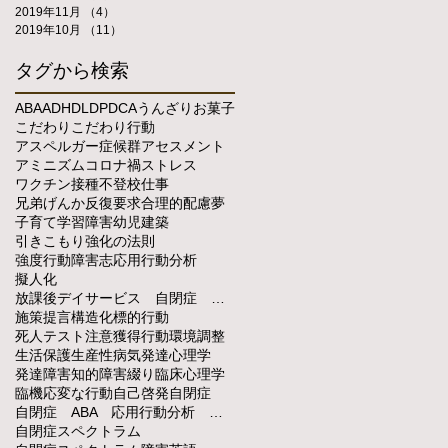
2019年11月
（4）
4件の記事
2019年10月
（11）
11件の記事
タグから検索
ABA
ADHD
LD
PDCA
うんざり
お菓子
こだわり
こだわり行動
アスペルガー症候群
アセスメント
アミニズム
コロナ禍
ストレス
ワクチン接種
不登校
仕事
兄弟げんか
反復要求
合理的配慮
夢
子育て
学習障害
幼児
建築
引きこもり
強化の法則
強度行動障害
志
応用行動分析
擬人化
放課後デイサービス 自閉症 応用行動分析
施策提言
構造化
標的行動
死人テスト
注意獲得行動
環境調整
生活保護
生産性
病気
発達心理学
発達障害
知的障害
綴り
臨床心理学
臨機応変な行動
自己啓発
自閉症
自閉症 ABA 応用行動分析 視覚的支援 レスポンスコスト カウントダウントークン
自閉症スペクトラム