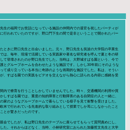
先生の福岡でお世話になっている施設の仲間内での退官を祝したパーティが
に行われていたのですが、野口門下生の間で是非ということで開かれたパー
たときに野口先生と出会いました。元々、野口先生も筑波の大学院の卒業生
では、毎年、現場で活躍している実践家や著名な研究者を呼んで夏と冬の研
して登壇されたのが野口先生でした。当時は、大野城すばる園という、今で
護とグループホームを合わせたような施設です。しかし30年前にそのような
って成り立っている本当に奇跡のような画期的な施設でした。私は、そうい
が、すばる園での実践をビデオを交えながら熱心に語られる内容に感銘を受
間内で療育を行うことしかしていませんでした。時々、交通機関の利用や買
かしすばる園では、重度の知的障害と行動障害のある自閉症の人と一緒に、
の家のようなグループホームで暮らしている様子を見て衝撃を受けました。
欧米で行われている先進的な取り組みとして授業でしか耳にしなかったこと
ことが驚きだったのです。
親会でしたが、私は野口先生のテーブルに座らせてもらって質問責めにし、
した。それからほどなく、当時、小林研究室におられた加藤哲文先生と大学