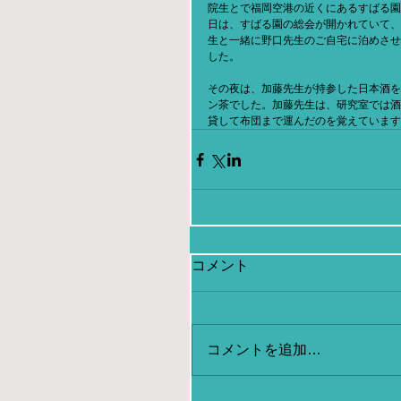
院生とで福岡空港の近くにあるすばる園
日は、すばる園の総会が開かれていて、
生と一緒に野口先生のご自宅に泊めさせ
した。
その夜は、加藤先生が持参した日本酒を
ン茶でした。加藤先生は、研究室では酒
貸して布団まで運んだのを覚えています
コメント
コメントを追加…