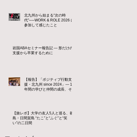
北九州から始まる“次の時
代”──WORK & ROLE 2026 に
参加して感じたこと
岩国ABAセミナー報告記 ― 形だけの
支援から卒業するために
【報告】「ポジティブ行動支
援・北九州 since 2024」― 1
年間の学びと仲間の成長、そし
て新たな歴史の始まり ―
【旅レポ】大学の友人5人と巡る、篠
島・日間賀島 “たこ”と“ふぐ”と“笑
い”の二日間