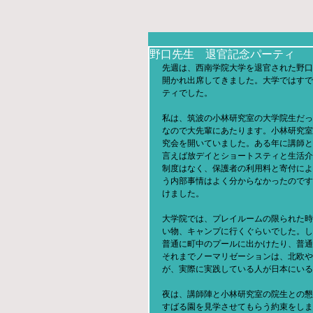
野口先生 退官記念パーティ
先週は、西南学院大学を退官された野口
開かれ出席してきました。大学ではすで
ティでした。
私は、筑波の小林研究室の大学院生だっ
なので大先輩にあたります。小林研究室
究会を開いていました。ある年に講師と
言えば放デイとショートスティと生活介
制度はなく、保護者の利用料と寄付によ
う内部事情はよく分からなかったのです
けました。
大学院では、プレイルームの限られた時
い物、キャンプに行くぐらいでした。し
普通に町中のプールに出かけたり、普通
それまでノーマリゼーションは、北欧や
が、実際に実践している人が日本にいる
夜は、講師陣と小林研究室の院生との懇
すばる園を見学させてもらう約束をしま