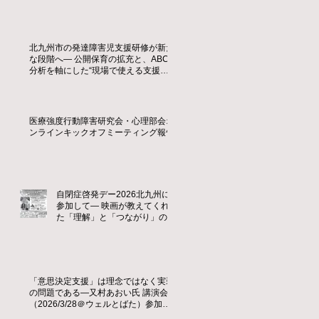
北九州市の発達障害児支援研修が新た
な段階へ― 公開保育の拡充と、ABC
分析を軸にした“現場で使える支援
力”の育成 ―
医療強度行動障害研究会・心理部会オ
ンラインキックオフミーティング報告
自閉症啓発デー2026北九州に
参加して― 映画が教えてくれ
た「理解」と「つながり」の大
切さ ―
「意思決定支援」は理念ではなく実装
の問題である—又村あおい氏 講演会
（2026/3/28＠ウェルとばた）参加レ
ポート