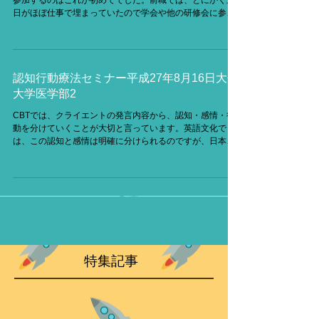
参加するのはこれが初めてでした。前職では、とにかく土
日がほぼ仕事で埋まっていたので学会や他の研修会に参加
するのは年に1回程度でした。しかし、不幸中の幸いと言い
ますか、今年は6月に前職を退職し、土日に時間が持てるよ
うになっ...
認知行動療法セミナー平成27年8月16日大分
大学医学部2
CBTでは、クライエントの発言内容から、認知・感情・行
動を分けていくことが大切と言っています。英語文化で
は、この認知と感情は明確に分けられるのですが、日本語
文化では必ずしも明確に分けられず曖昧だそうです。たと
えば英語で、"I think...."と言えば思考だし、 "I...
特集記事