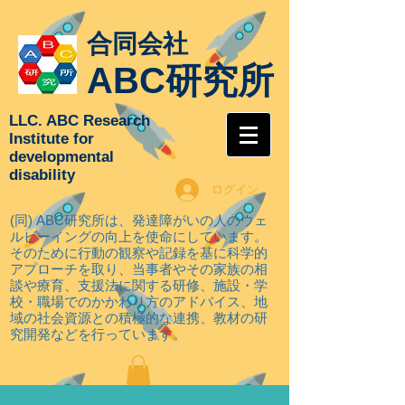
合同会社
ABC研究所
LLC. ABC Research
Institute for
developmental
disability
ログイン
(同) ABC研究所は、発達障がいの人のウェ
ルビーイングの向上を使命にしています。
そのために行動の観察や記録を基に科学的
アプローチを取り
、当事者やその家族の相
談や療育、支援法に関する研修、施設・学
校・職場でのかかわり方のアドバイス、地
域の社会資源との積極的な連携、教材の研
究開発などを行っています。