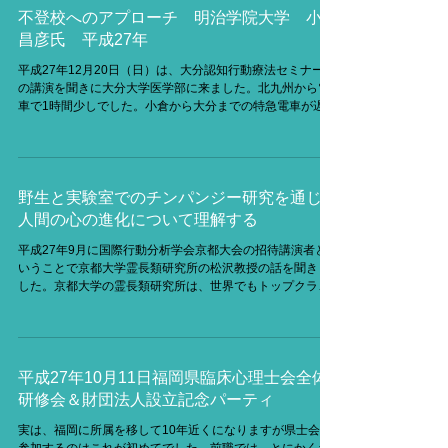
不登校へのアプローチ 明治学院大学 小野
昌彦氏 平成27年
平成27年12月20日（日）は、大分認知行動療法セミナーで
の講演を聞きに大分大学医学部に来ました。北九州から電
車で1時間少しでした。小倉から大分までの特急電車が遅れ
たので乗り継ぎのバス乗車も遅れ、開演に少し間に合わな
かったのが残念でしたが、とても勉強になりました。...
野生と実験室でのチンパンジー研究を通じて
人間の心の進化について理解する
平成27年9月に国際行動分析学会京都大会の招待講演者と
いうことで京都大学霊長類研究所の松沢教授の話を聞きま
した。京都大学の霊長類研究所は、世界でもトップクラス
の霊長類の研究を行っている施設です。主にチンパンジー
やボノボを対象とした研究を行っています。普段、私たち
は高度に社会...
平成27年10月11日福岡県臨床心理士会全体
研修会＆財団法人設立記念パーティ
実は、福岡に所属を移して10年近くになりますが県士会に