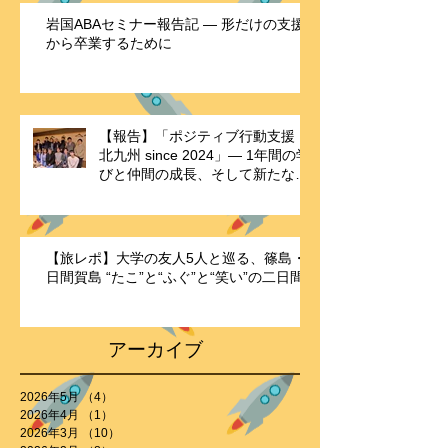
岩国ABAセミナー報告記 ― 形だけの支援
から卒業するために
【報告】「ポジティブ行動支援・
北九州 since 2024」― 1年間の学
びと仲間の成長、そして新たな歴
史の始まり ―
【旅レポ】大学の友人5人と巡る、篠島・
日間賀島 “たこ”と“ふぐ”と“笑い”の二日間
アーカイブ
2026年5月
（4）
4件の記事
2026年4月
（1）
1件の記事
2026年3月
（10）
10件の記事