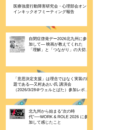
医療強度行動障害研究会・心理部会オンラ
インキックオフミーティング報告
自閉症啓発デー2026北九州に参
加して― 映画が教えてくれた
「理解」と「つながり」の大切さ
―
「意思決定支援」は理念ではなく実装の問
題である—又村あおい氏 講演会
（2026/3/28＠ウェルとばた）参加レポー
ト
北九州から始まる“次の時
代”──WORK & ROLE 2026 に参