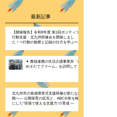
最新記事
【開催報告】令和8年度 第1回ポジティブ
行動支援・北九州研修会を開催しまし
た！〜行動の観察と記録の仕方を学ぶ〜
✦ 農福連携の生活介護事業所「ゆ
めそだてファーム」を訪問して
北九州市の発達障害児支援研修が新たな段
階へ― 公開保育の拡充と、ABC分析を軸
にした“現場で使える支援力”の育成 ―