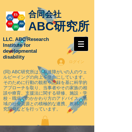
合同会社
ABC研究所
LLC. ABC Research
Institute for
developmental
disability
ログイン
(同) ABC研究所は、発達障がいの人のウェ
ルビーイングの向上を使命にしています。
そのために行動の観察や記録を基に科学的
アプローチを取り
、当事者やその家族の相
談や療育、支援法に関する研修、施設・学
校・職場でのかかわり方のアドバイス、地
域の社会資源との積極的な連携、教材の研
究開発などを行っています。