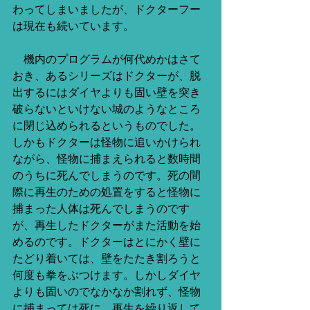
わってしまいましたが、ドクターフー
は現在も続いています。
　機内のプログラムが何代めかはさて
おき、あるシリーズはドクターが、脱
出するにはダイヤよりも固い壁を突き
破らないといけない城のようなところ
に閉じ込められるというものでした。
しかもドクターは怪物に追いかけられ
ながら、怪物に捕まえられると数時間
のうちに死んでしまうのです。死の間
際に再生のための処置をすると怪物に
捕まった人体は死んでしまうのです
が、再生したドクターがまた活動を始
めるのです。ドクターはとにかく壁に
たどり着いては、壁をたたき割ろうと
何度も拳をぶつけます。しかしダイヤ
よりも固いのでなかなか割れず、怪物
に捕まっては死に、再生を繰り返して