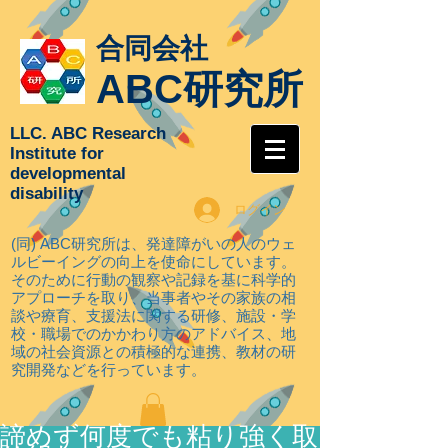
合同会社
ABC研究所
LLC. ABC Research
Institute for
developmental
disability
ログイン
(同) ABC研究所は、発達障がいの人のウェ
ルビーイングの向上を使命にしています。
そのために行動の観察や記録を基に科学的
アプローチを取り
、当事者やその家族の相
談や療育、支援法に関する研修、施設・学
校・職場でのかかわり方のアドバイス、地
域の社会資源との積極的な連携、教材の研
究開発などを行っています。
諦めず何度でも粘り強く取