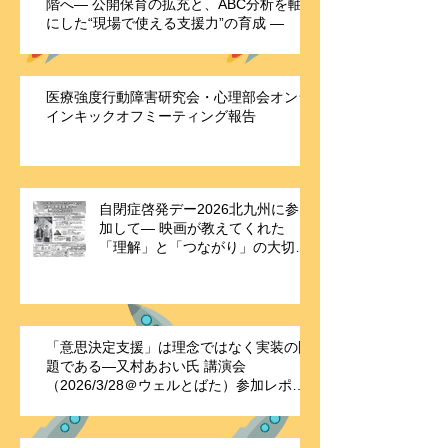
階へ― 公開保育の拡充と、ABC分析を軸
にした“現場で使える支援力”の育成 ―
医療強度行動障害研究会・心理部会オンラ
インキックオフミーティング報告
自閉症啓発デー2026北九州に参
加して― 映画が教えてくれた
「理解」と「つながり」の大切さ
―
「意思決定支援」は理念ではなく実装の問
題である—又村あおい氏 講演会
（2026/3/28＠ウェルとばた）参加レポー
ト