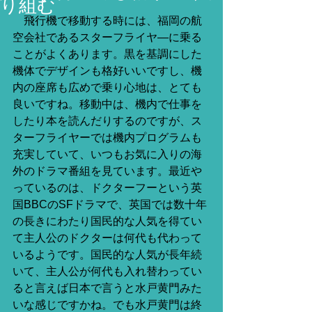
り組む
　飛行機で移動する時には、福岡の航
空会社であるスターフライヤ―に乗る
ことがよくあります。黒を基調にした
機体でデザインも格好いいですし、機
内の座席も広めで乗り心地は、とても
良いですね。移動中は、機内で仕事を
したり本を読んだりするのですが、ス
ターフライヤーでは機内プログラムも
充実していて、いつもお気に入りの海
外のドラマ番組を見ています。最近や
っているのは、ドクターフーという英
国BBCのSFドラマで、英国では数十年
の長きにわたり国民的な人気を得てい
て主人公のドクターは何代も代わって
いるようです。国民的な人気が長年続
いて、主人公が何代も入れ替わってい
ると言えば日本で言うと水戸黄門みた
いな感じですかね。でも水戸黄門は終