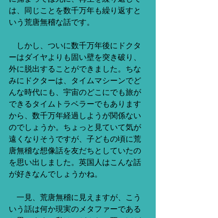
は、同じことを数千万年も繰り返すと
いう荒唐無稽な話です。
　しかし、ついに数千万年後にドクタ
ーはダイヤよりも固い壁を突き破り、
外に脱出することができました。ちな
みにドクターは、タイムマシーンでど
んな時代にも、宇宙のどこにでも旅が
できるタイムトラベラーでもあります
から、数千万年経過しようが関係ない
のでしょうか。ちょっと見ていて気が
遠くなりそうですが、子どもの頃に荒
唐無稽な想像話を友だちとしていたの
を思い出しました。英国人はこんな話
が好きなんでしょうかね。
　一見、荒唐無稽に見えますが、こう
いう話は何か現実のメタファーである