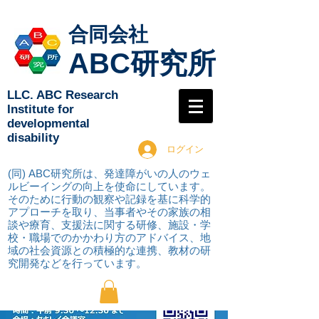
合同会社
ABC研究所
LLC. ABC Research
Institute for
developmental
disability
ログイン
(同) ABC研究所は、発達障がいの人のウェ
ルビーイングの向上を使命にしています。
そのために行動の観察や記録を基に科学的
アプローチを取り
、当事者やその家族の相
談や療育、支援法に関する研修、施設・学
校・職場でのかかわり方のアドバイス、地
域の社会資源との積極的な連携、教材の研
究開発などを行っています。