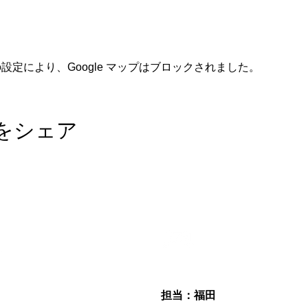
 の設定により、Google マップはブロックされました。
をシェア
電話＆ファックス
メール
TEL：093-616-1335
FAX : 093-330-4239
simamoto66@gmail.com
​担当：福田