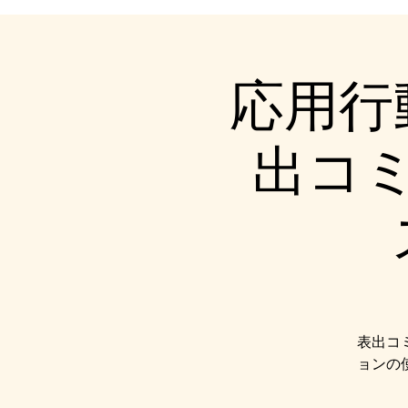
応用行
出コ
表出コ
ョンの