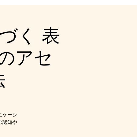
づく 表
のアセ
法
ニケーシ
の認知や