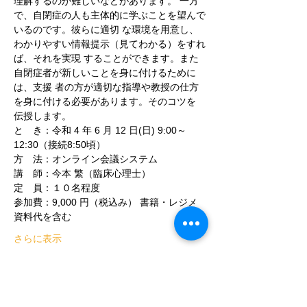
理解するのが難しいなどがあります。 一方
で、自閉症の人も主体的に学ぶことを望んで
いるのです。彼らに適切 な環境を用意し、
わかりやすい情報提示（見てわかる）をすれ
ば、それを実現 することができます。また
自閉症者が新しいことを身に付けるために
は、支援 者の方が適切な指導や教授の仕方
を身に付ける必要があります。そのコツを 
伝授します。
と　き：令和 4 年 6 月 12 日(日) 9:00～
12:30（接続8:50頃） 
方　法：オンライン会議システム 
講　師：今本 繁（臨床心理士）
定　員：１０名程度 
参加費：9,000 円（税込み） 書籍・レジメ
資料代を含む 
さらに表示
このイベントをシェア