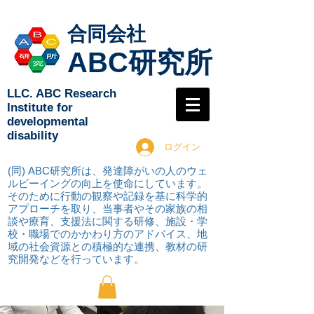
合同会社
ABC研究所
LLC. ABC Research
Institute for
developmental
disability
ログイン
(同) ABC研究所は、発達障がいの人のウェ
ルビーイングの向上を使命にしています。
そのために行動の観察や記録を基に科学的
アプローチを取り
、当事者やその家族の相
談や療育、支援法に関する研修、施設・学
校・職場でのかかわり方のアドバイス、地
域の社会資源との積極的な連携、教材の研
究開発などを行っています。