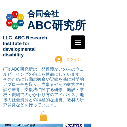
合同会社
ABC研究所
LLC. ABC Research
Institute for
developmental
disability
ログイン
(同) ABC研究所は、発達障がいの人のウェ
ルビーイングの向上を使命にしています。
そのために行動の観察や記録を基に科学的
アプローチを取り
、当事者やその家族の相
談や療育、支援法に関する研修、施設・学
校・職場でのかかわり方のアドバイス、地
域の社会資源との積極的な連携、教材の研
究開発などを行っています。