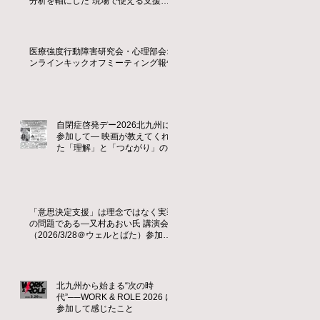
分析を軸にした“現場で使える支援
力”の育成 ―
医療強度行動障害研究会・心理部会オ
ンラインキックオフミーティング報告
自閉症啓発デー2026北九州に
参加して― 映画が教えてくれ
た「理解」と「つながり」の大
切さ ―
「意思決定支援」は理念ではなく実装
の問題である—又村あおい氏 講演会
（2026/3/28＠ウェルとばた）参加レ
ポート
北九州から始まる“次の時
代”──WORK & ROLE 2026 に
参加して感じたこと