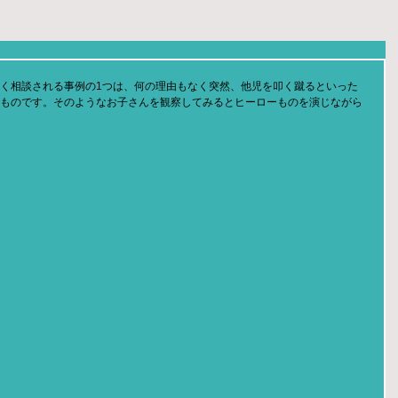
く相談される事例の1つは、何の理由もなく突然、他児を叩く蹴るといった
ものです。そのようなお子さんを観察してみるとヒーローものを演じながら