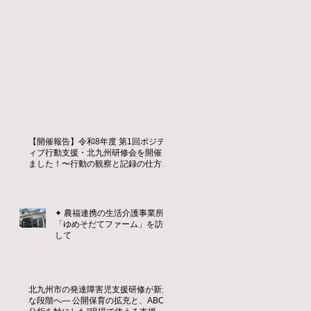
【開催報告】令和8年度 第1回ポジテ
ィブ行動支援・北九州研修会を開催し
ました！〜行動の観察と記録の仕方を
学ぶ〜
✦ 農福連携の生活介護事業所
「ゆめそだてファーム」を訪問
して
北九州市の発達障害児支援研修が新た
な段階へ― 公開保育の拡充と、ABC