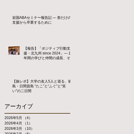
岩国ABAセミナー報告記 ― 形だけの
支援から卒業するために
【報告】「ポジティブ行動支
援・北九州 since 2024」― 1
年間の学びと仲間の成長、そし
て新たな歴史の始まり ―
【旅レポ】大学の友人5人と巡る、篠
島・日間賀島 “たこ”と“ふぐ”と“笑
い”の二日間
アーカイブ
2026年5月
（4）
4件の記事
2026年4月
（1）
1件の記事
2026年3月
（10）
10件の記事
2026年2月
（8）
8件の記事