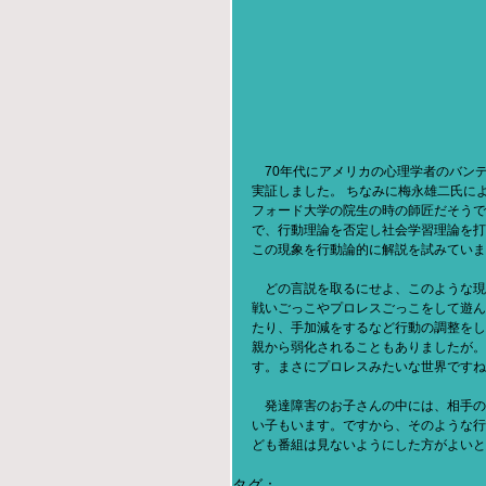
　70年代にアメリカの心理学者のバン
実証しました。 ちなみに梅永雄二氏によ
フォード大学の院生の時の師匠だそうで
で、行動理論を否定し社会学習理論を打
この現象を行動論的に解説を試みていま
　どの言説を取るにせよ、このような現
戦いごっこやプロレスごっこをして遊ん
たり、手加減をするなど行動の調整をし
親から弱化されることもありましたが。
す。まさにプロレスみたいな世界ですね
　発達障害のお子さんの中には、相手の
い子もいます。ですから、そのような行
ども番組は見ないようにした方がよいと
タグ：