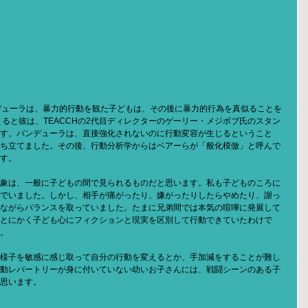
デューラは、暴力的行動を観た子どもは、その後に暴力的行為を真似ることを
ると彼は、TEACCHの2代目ディレクターのゲーリー・メジボブ氏のスタン
す。バンデューラは、直接強化されないのに行動変容が生じるということ
ち立てました。その後、行動分析学からはベアーらが「般化模倣」と呼んで
す。
象は、一般に子どもの間で見られるものだと思います。私も子どものころに
でいました。しかし、相手が痛がったり、嫌がったりしたらやめたり、謝っ
ながらバランスを取っていました。たまに兄弟間では本気の喧嘩に発展して
とにかく子ども心にフィクションと現実を区別して行動できていたわけで
。
様子を敏感に感じ取って自分の行動を変えるとか、手加減をすることが難し
動レパートリーが身に付いていない幼いお子さんには、戦闘シーンのある子
思います。