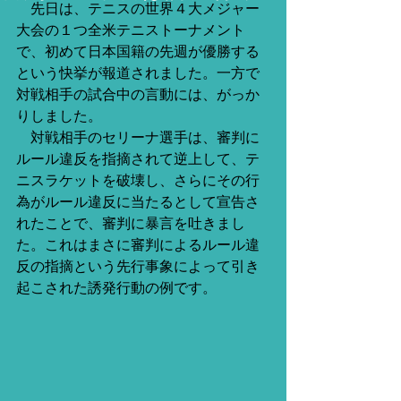
　先日は、テニスの世界４大メジャー
大会の１つ全米テニストーナメント
で、初めて日本国籍の先週が優勝する
という快挙が報道されました。一方で
対戦相手の試合中の言動には、がっか
りしました。
　対戦相手のセリーナ選手は、審判に
ルール違反を指摘されて逆上して、テ
ニスラケットを破壊し、さらにその行
為がルール違反に当たるとして宣告さ
れたことで、審判に暴言を吐きまし
た。これはまさに審判によるルール違
反の指摘という先行事象によって引き
起こされた誘発行動の例です。