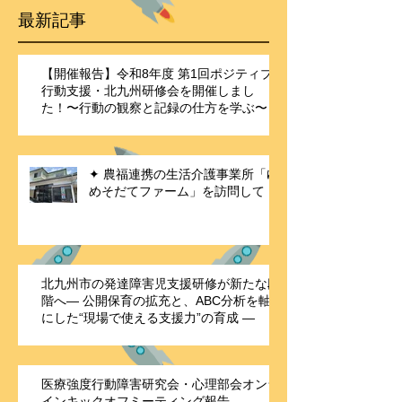
最新記事
【開催報告】令和8年度 第1回ポジティブ
行動支援・北九州研修会を開催しまし
た！〜行動の観察と記録の仕方を学ぶ〜
✦ 農福連携の生活介護事業所「ゆ
めそだてファーム」を訪問して
北九州市の発達障害児支援研修が新たな段
階へ― 公開保育の拡充と、ABC分析を軸
にした“現場で使える支援力”の育成 ―
医療強度行動障害研究会・心理部会オンラ
インキックオフミーティング報告