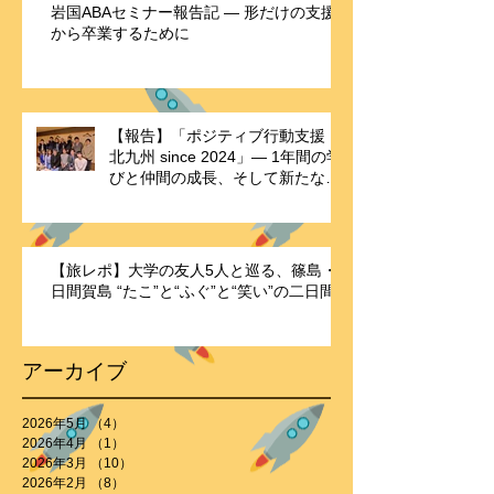
岩国ABAセミナー報告記 ― 形だけの支援
から卒業するために
【報告】「ポジティブ行動支援・
北九州 since 2024」― 1年間の学
びと仲間の成長、そして新たな歴
史の始まり ―
【旅レポ】大学の友人5人と巡る、篠島・
日間賀島 “たこ”と“ふぐ”と“笑い”の二日間
アーカイブ
2026年5月
（4）
4件の記事
2026年4月
（1）
1件の記事
2026年3月
（10）
10件の記事
2026年2月
（8）
8件の記事