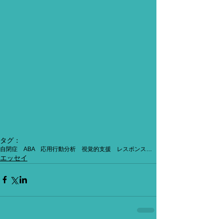
タグ：
自閉症 ABA 応用行動分析 視覚的支援 レスポンスコスト カウントダウントークン
エッセイ