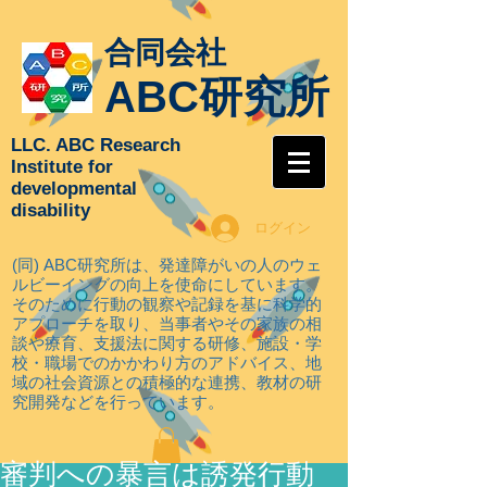
合同会社
ABC研究所
LLC. ABC Research
Institute for
developmental
disability
ログイン
(同) ABC研究所は、発達障がいの人のウェ
ルビーイングの向上を使命にしています。
そのために行動の観察や記録を基に科学的
アプローチを取り
、当事者やその家族の相
談や療育、支援法に関する研修、施設・学
校・職場でのかかわり方のアドバイス、地
域の社会資源との積極的な連携、教材の研
究開発などを行っています。
審判への暴言は誘発行動