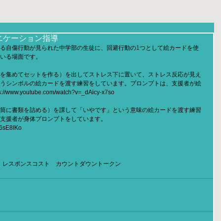
ニケーション指導
る自傷行動が見られた中学部の生徒に、回避行動の1つとして絵カードを使
いる場面です。
を集めてセットを作る）を出してストレス下に置いて、ストレス反応が見え
うシンボルの絵カードを渡す練習をしています。プロンプトは、支援者が絵
youtube.com/watch?v=_dAicy-x7so
筒に書類を詰める）を課して「いやです」という意味の絵カードを渡す練習
支援者が身体プロンプトをしています。
K6sE8IKo
 レスポンスコスト カウントダウントークン