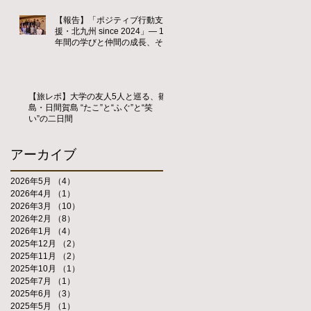
【報告】「ポジティブ行動支
援・北九州 since 2024」― 1
年間の学びと仲間の成長、そし
て新たな歴史の始まり ―
【旅レポ】大学の友人5人と巡る、篠
島・日間賀島 “たこ”と“ふぐ”と“笑
い”の二日間
アーカイブ
2026年5月
（4）
4件の記事
2026年4月
（1）
1件の記事
2026年3月
（10）
10件の記事
2026年2月
（8）
8件の記事
2026年1月
（4）
4件の記事
2025年12月
（2）
2件の記事
2025年11月
（2）
2件の記事
2025年10月
（1）
1件の記事
2025年7月
（1）
1件の記事
2025年6月
（3）
3件の記事
2025年5月
（1）
1件の記事