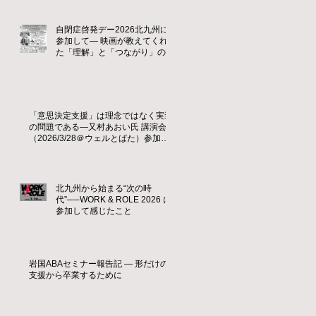
自閉症啓発デー2026北九州に
参加して― 映画が教えてくれ
た「理解」と「つながり」の大
切さ ―
「意思決定支援」は理念ではなく実装
の問題である—又村あおい氏 講演会
（2026/3/28＠ウェルとばた）参加レ
ポート
北九州から始まる“次の時
代”──WORK & ROLE 2026 に
参加して感じたこと
岩国ABAセミナー報告記 ― 形だけの
支援から卒業するために