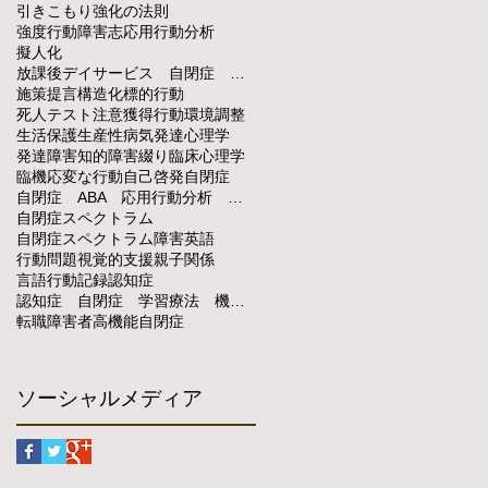
引きこもり
強化の法則
強度行動障害
志
応用行動分析
擬人化
放課後デイサービス 自閉症 応用行動分析
施策提言
構造化
標的行動
死人テスト
注意獲得行動
環境調整
生活保護
生産性
病気
発達心理学
発達障害
知的障害
綴り
臨床心理学
臨機応変な行動
自己啓発
自閉症
自閉症 ABA 応用行動分析 視覚的支援 レスポンスコスト カウントダウントークン
自閉症スペクトラム
自閉症スペクトラム障害
英語
行動問題
視覚的支援
親子関係
言語行動
記録
認知症
認知症 自閉症 学習療法 機能的活動 教育
転職
障害者
高機能自閉症
ソーシャルメディア