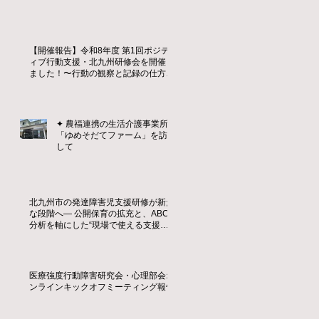
【開催報告】令和8年度 第1回ポジテ
ィブ行動支援・北九州研修会を開催し
ました！〜行動の観察と記録の仕方を
学ぶ〜
✦ 農福連携の生活介護事業所
「ゆめそだてファーム」を訪問
して
北九州市の発達障害児支援研修が新た
な段階へ― 公開保育の拡充と、ABC
分析を軸にした“現場で使える支援
力”の育成 ―
医療強度行動障害研究会・心理部会オ
ンラインキックオフミーティング報告