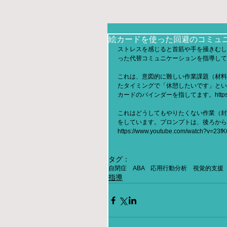
絵カードを使った回避のコミュ
ストレスを感じると首筋や手を掻きむし
った代替コミュニケーションを指導して
これは、意図的に難しい作業課題（材料
たタイミングで「休憩したいです」とい
カードのバインダーを指してます。https://www.
これはどうしてもやりたくない作業（封
をしています。プロンプトは、後ろから
https://www.youtube.com/watch?v=23f
タグ：
自閉症 ABA 応用行動分析 視覚的支援
指導