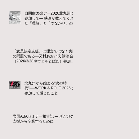
自閉症啓発デー2026北九州に
参加して― 映画が教えてくれ
た「理解」と「つながり」の大
切さ ―
「意思決定支援」は理念ではなく実装
の問題である—又村あおい氏 講演会
（2026/3/28＠ウェルとばた）参加レ
ポート
北九州から始まる“次の時
代”──WORK & ROLE 2026 に
参加して感じたこと
岩国ABAセミナー報告記 ― 形だけの
支援から卒業するために