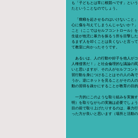
も「子どもとは常に根競べです」という
たということなのでしょう。
　「癇癪を起させるのはいけないこと」
心に傷を与えてしまうんじゃないか？」
こと（ここではセルフコントロール）を
生徒が他児に暴力を振るう所を目撃した
るまず人を叩くことは良くないと言って
て教室に向かったそうです。
　あるいは、人の行動や好子を他人がコ
人権侵害だ！」と社会倫理的な議論の罠
いと思いますが、その人がセルフコント
習行動を身につけることはその人の為で
うか。逆にネットを見ることがその人の
動の習得を疎かにすることが教育の目的
　一方的にこのような取り組みを実施す
明）を取りながらの実施は必要でしょう
目の前で取り上げたりするのは、暴力行
った方が良いと思います（場所と活動の