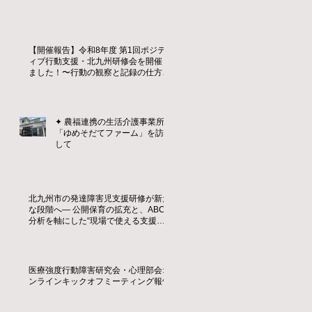
【開催報告】令和8年度 第1回ポジテ
ィブ行動支援・北九州研修会を開催し
ました！〜行動の観察と記録の仕方を
学ぶ〜
✦ 農福連携の生活介護事業所
「ゆめそだてファーム」を訪問
して
北九州市の発達障害児支援研修が新た
な段階へ― 公開保育の拡充と、ABC
分析を軸にした“現場で使える支援
力”の育成 ―
医療強度行動障害研究会・心理部会オ
ンラインキックオフミーティング報告