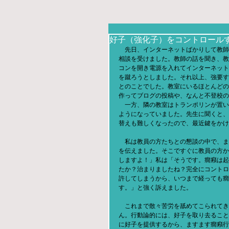
好子（強化子）をコントロール
　先日、インターネットばかりして教師
相談を受けました。教師の話を聞き、教
コンを開き電源を入れてインターネット
を蹴ろうとしました。それ以上、強要す
とのことでした。教室にいるほとんどの
作ってブログの投稿や、なんと不登校の
　一方、隣の教室はトランポリンが置い
ようになっていました。先生に聞くと、
替えも難しくなったので、最近鍵をかけ
　私は教員の方たちとの懇談の中で、ま
を伝えました。そこですぐに教員の方か
しますよ！」私は「そうです。癇癪は起
たか？治まりましたね？完全にコントロ
許してしまうから、いつまで経っても癇
す。」と強く訴えました。
　これまで散々苦労を舐めてこられてき
ん。行動論的には、好子を取り去ること
に好子を提供するから、ますます癇癪行