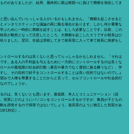
ものがありましたが、結局、最終的に親は根競べに負けて癇癪を強化してき
と思い込んでいらっしゃる人がいるかもしれません。「癇癪を起こさせると
とメンタリスティックな議論の罠に陥る場合があります。しかし何か重要な
学ぶために一時的に癇癪を起すことは、むしろ必要なことです。以前、この
校長が毅然となって注意したところ、大癇癪を起こしたそうですが校長はひ
叱りました。翌日、生徒は登校してきて校長室に入って来て校長に挨拶をし
ントロールするのは良くないと思ってらっしゃるかもしれません。「それは
です。ある人の不利益を与えるために一方的にコントロールするのは良くな
ロールや最低限の社会的行動（暴言や暴力でなく適切に振る舞うなど）、学
すし、その目的で好子をコントロールすることは良い目的ではないのでしょ
望みで人権を尊重することだからと言って、セルフコントロールや社会的行
なのでしょうか。
るのは、良くないとも思います。最低限、本人とコミュニケーション（説
。現実にどのようにパソコンをコントロールするかですが、教員が子どもの
動を誘発するので得策ではないでしょう。遊具室のように独立した別室があ
1対1対応）。