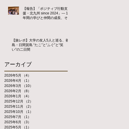
【報告】「ポジティブ行動支
援・北九州 since 2024」― 1
年間の学びと仲間の成長、そし
て新たな歴史の始まり ―
【旅レポ】大学の友人5人と巡る、篠
島・日間賀島 “たこ”と“ふぐ”と“笑
い”の二日間
アーカイブ
2026年5月
（4）
4件の記事
2026年4月
（1）
1件の記事
2026年3月
（10）
10件の記事
2026年2月
（8）
8件の記事
2026年1月
（4）
4件の記事
2025年12月
（2）
2件の記事
2025年11月
（2）
2件の記事
2025年10月
（1）
1件の記事
2025年7月
（1）
1件の記事
2025年6月
（3）
3件の記事
2025年5月
（1）
1件の記事