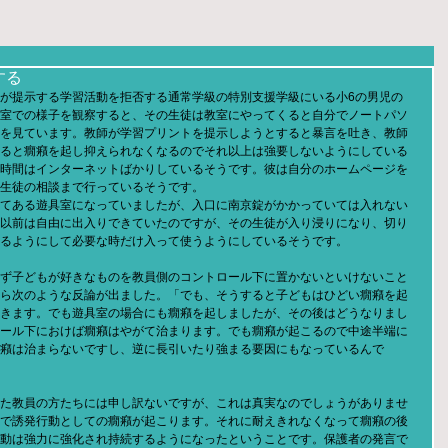
する
が提示する学習活動を拒否する通常学級の特別支援学級にいる小6の男児の
室での様子を観察すると、その生徒は教室にやってくると自分でノートパソ
を見ています。教師が学習プリントを提示しようとすると暴言を吐き、教師
ると癇癪を起し抑えられなくなるのでそれ以上は強要しないようにしている
時間はインターネットばかりしているそうです。彼は自分のホームページを
生徒の相談まで行っているそうです。
てある遊具室になっていましたが、入口に南京錠がかかっていては入れない
以前は自由に出入りできていたのですが、その生徒が入り浸りになり、切り
るようにして必要な時だけ入って使うようにしているそうです。
ず子どもが好きなものを教員側のコントロール下に置かないといけないこと
ら次のような反論が出ました。「でも、そうすると子どもはひどい癇癪を起
きます。でも遊具室の場合にも癇癪を起しましたが、その後はどうなりまし
ール下におけば癇癪はやがて治まります。でも癇癪が起こるので中途半端に
癪は治まらないですし、逆に長引いたり強まる要因にもなっているんで
た教員の方たちには申し訳ないですが、これは真実なのでしょうがありませ
で誘発行動としての癇癪が起こります。それに耐えきれなくなって癇癪の後
動は強力に強化され持続するようになったということです。保護者の発言で