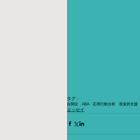
タグ：
自閉症 ABA 応用行動分析 視覚的支援
エッセイ