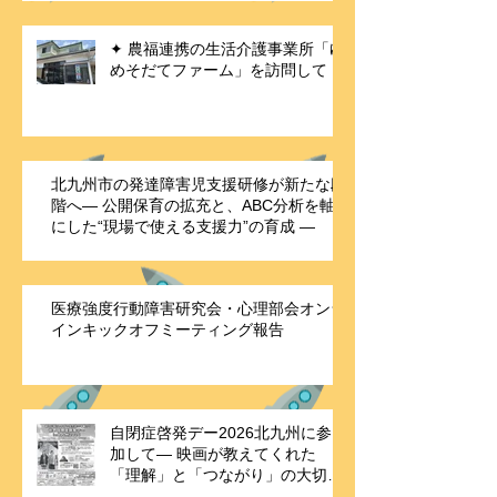
✦ 農福連携の生活介護事業所「ゆ
めそだてファーム」を訪問して
北九州市の発達障害児支援研修が新たな段
階へ― 公開保育の拡充と、ABC分析を軸
にした“現場で使える支援力”の育成 ―
医療強度行動障害研究会・心理部会オンラ
インキックオフミーティング報告
自閉症啓発デー2026北九州に参
加して― 映画が教えてくれた
「理解」と「つながり」の大切さ
―