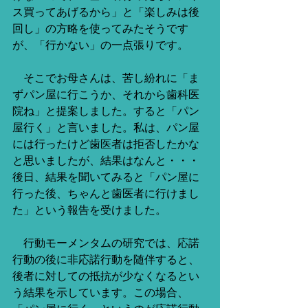
ス買ってあげるから」と「楽しみは後
回し」の方略を使ってみたそうです
が、「行かない」の一点張りです。
　そこでお母さんは、苦し紛れに「ま
ずパン屋に行こうか、それから歯科医
院ね」と提案しました。すると「パン
屋行く」と言いました。私は、パン屋
には行ったけど歯医者は拒否したかな
と思いましたが、結果はなんと・・・
後日、結果を聞いてみると「パン屋に
行った後、ちゃんと歯医者に行けまし
た」という報告を受けました。
　行動モーメンタムの研究では、応諾
行動の後に非応諾行動を随伴すると、
後者に対しての抵抗が少なくなるとい
う結果を示しています。この場合、