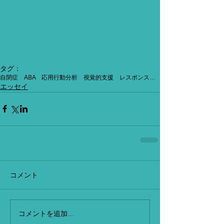
タグ：
自閉症 ABA 応用行動分析 視覚的支援 レスポンスコスト カウントダウントークン
エッセイ
コメント
コメントを追加…