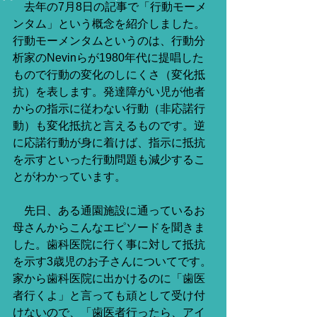
　去年の7月8日の記事で「行動モーメ
ンタム」という概念を紹介しました。
行動モーメンタムというのは、行動分
析家のNevinらが1980年代に提唱した
もので行動の変化のしにくさ（変化抵
抗）を表します。発達障がい児が他者
からの指示に従わない行動（非応諾行
動）も変化抵抗と言えるものです。逆
に応諾行動が身に着けば、指示に抵抗
を示すといった行動問題も減少するこ
とがわかっています。
　先日、ある通園施設に通っているお
母さんからこんなエピソードを聞きま
した。歯科医院に行く事に対して抵抗
を示す3歳児のお子さんについてです。
家から歯科医院に出かけるのに「歯医
者行くよ」と言っても頑として受け付
けないので、「歯医者行ったら、アイ