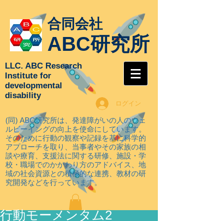
合同会社
ABC研究所
LLC. ABC Research
Institute for
developmental
disability
ログイン
(同) ABC研究所は、発達障がいの人のウェ
ルビーイングの向上を使命にしています。
そのために行動の観察や記録を基に科学的
アプローチを取り
、当事者やその家族の相
談や療育、支援法に関する研修、施設・学
校・職場でのかかわり方のアドバイス、地
域の社会資源との積極的な連携、教材の研
究開発などを行っています。
行動モーメンタム2