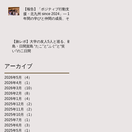
【報告】「ポジティブ行動支
援・北九州 since 2024」― 1
年間の学びと仲間の成長、そし
て新たな歴史の始まり ―
【旅レポ】大学の友人5人と巡る、篠
島・日間賀島 “たこ”と“ふぐ”と“笑
い”の二日間
アーカイブ
2026年5月
（4）
4件の記事
2026年4月
（1）
1件の記事
2026年3月
（10）
10件の記事
2026年2月
（8）
8件の記事
2026年1月
（4）
4件の記事
2025年12月
（2）
2件の記事
2025年11月
（2）
2件の記事
2025年10月
（1）
1件の記事
2025年7月
（1）
1件の記事
2025年6月
（3）
3件の記事
2025年5月
（1）
1件の記事