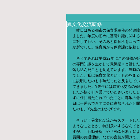
異文化交流研修
　昨日はある都市の保育課主催の発達障
ました。年度の初めに基礎知識に関する
に対して行い、そのあと保育所を回って
か所でした。保育所から保育課に依頼し
　考えてみれば平成22年にこの研修が
の専門知識を生かして意気揚々と話した
落ち込んだことを覚えています。当時の
でした。私は保育文化というものをまる
に説明したのも未熟だったと反省してい
てきました。Y先生には異文化交流の橋
したが快く引き受けていださいましたし
ずに任に当たられていたことに尊敬の念
日は一睡もできずに会に参加されたと聞
たのも、Y先生のおかげです。
　そういう異文化交流からスタートした
ようなこととか、特別扱いするなんてと
すが、「行動分析」や「ABC分析」に
員間の共通理解」などの言葉が聞けて、