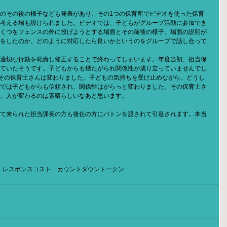
のその後の様子なども発表があり、その1つの保育所でビデオを使った保育
考える場も設けられました。ビデオでは、子どもがグループ活動に参加でき
くつをフェンスの外に投げようとする場面とその前後の様子、場面の説明が
をしたのか、どのように対応したら良いかというのをグループで話し合って
適切な行動を叱責し修正することで終わってしまいます。年度当初、担当保
ていたそうです。子どもからも煙たがられ関係性が成り立っていませんでし
その保育士さんは変わりました。子どもの気持ちを受け止めながら、どうし
では子どもからも信頼され、関係性はがらっと変わりました。その保育士さ
、人が変わるのは素晴らしいなあと思います。
て来られた担当課長の方も後任の方にバトンを渡されて引退されます。本当
 レスポンスコスト カウントダウントークン