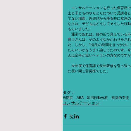
　コンサルテーションを行った保育所で
士と子どものやりとりについて受講者と
てない場面、外遊びから帰る時に友達の
なされ、子どもはどうしてそうした行動
もらいました。
　通常であれば、目の前で見えている不
育士さんは、そのようなかかわりをされ
た。しかし、Y先生の訪問をきっかけに
たらいいかをうまく諭してたのです。今
んは定年が近いベテランの方なのですが
　今年度で保育課で長年研修を引っ張っ
に長い間ご苦労様でした。
タグ：
自閉症 ABA 応用行動分析 視覚的支援
コンサルテーション