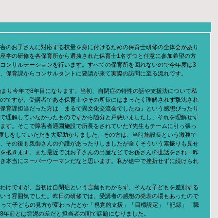
害のお子さんに対応する技量を身に付けるための保育士研修の全体会があり
座学の研修を各保育所から選抜された保育士1名ずつと任意に参加希望の方
コンサルテーションを行います。すべての保育所を回れないので今年度は3
、保育課からコンサルタントに要請が来て実際の訪問に至る流れです。
始まり今年で8年目になります。当初、自閉症の特性の話や支援法について私
のですが、受講者である保育士やその所長にはまったく理解されず撃沈され
保育課担当だった方は「まるで異文化交流会でしたね」という感想ぴったり
で理解していなかったものですから随分と戸惑いましたし、それを理解せず
ます。そこで障害者通園施設で所長をされていたY先生もチームに引っ張っ
渡しをしていただき大変助かりました。その方は、当時施設長という激務で
、その後も親御さんの介護があったりしましたが全くそういう素振りも見せ
を抱きます。また最近ではお子さんの出産などでお孫さんの世話をされ一昨
き本当にスーパーウーマンだなと思います。私が途中で挫折せずに続けられ
わけですが、当初は自閉症という言葉もわからず、そんな子どもを差別する
いう雰囲気でした。昨日の研修では、受講者の感想の発表の場もあったので
よって子どもの見方が変わったとか「視覚的支援」「目標設定」「記録」「職
8年前とは雲泥の差だと担当者の間で話題になりました。