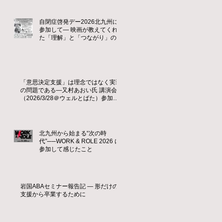
自閉症啓発デー2026北九州に
参加して― 映画が教えてくれ
た「理解」と「つながり」の大
切さ ―
「意思決定支援」は理念ではなく実装
の問題である—又村あおい氏 講演会
（2026/3/28＠ウェルとばた）参加レ
ポート
北九州から始まる“次の時
代”──WORK & ROLE 2026 に
参加して感じたこと
岩国ABAセミナー報告記 ― 形だけの
支援から卒業するために