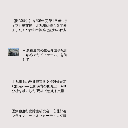
【開催報告】令和8年度 第1回ポジテ
ィブ行動支援・北九州研修会を開催し
ました！〜行動の観察と記録の仕方を
学ぶ〜
✦ 農福連携の生活介護事業所
「ゆめそだてファーム」を訪問
して
北九州市の発達障害児支援研修が新た
な段階へ― 公開保育の拡充と、ABC
分析を軸にした“現場で使える支援
力”の育成 ―
医療強度行動障害研究会・心理部会オ
ンラインキックオフミーティング報告