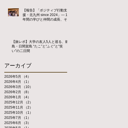
【報告】「ポジティブ行動支
援・北九州 since 2024」― 1
年間の学びと仲間の成長、そし
て新たな歴史の始まり ―
【旅レポ】大学の友人5人と巡る、篠
島・日間賀島 “たこ”と“ふぐ”と“笑
い”の二日間
アーカイブ
2026年5月
（4）
4件の記事
2026年4月
（1）
1件の記事
2026年3月
（10）
10件の記事
2026年2月
（8）
8件の記事
2026年1月
（4）
4件の記事
2025年12月
（2）
2件の記事
2025年11月
（2）
2件の記事
2025年10月
（1）
1件の記事
2025年7月
（1）
1件の記事
2025年6月
（3）
3件の記事
2025年5月
（1）
1件の記事