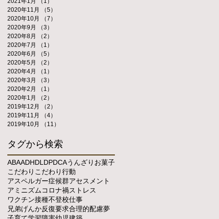
2021年1月
（1）
1件の記事
2020年11月
（5）
5件の記事
2020年10月
（7）
7件の記事
2020年9月
（3）
3件の記事
2020年8月
（2）
2件の記事
2020年7月
（1）
1件の記事
2020年6月
（5）
5件の記事
2020年5月
（2）
2件の記事
2020年4月
（1）
1件の記事
2020年3月
（3）
3件の記事
2020年2月
（1）
1件の記事
2020年1月
（2）
2件の記事
2019年12月
（2）
2件の記事
2019年11月
（4）
4件の記事
2019年10月
（11）
11件の記事
タグから検索
ABA
ADHD
LD
PDCA
うんざり
お菓子
こだわり
こだわり行動
アスペルガー症候群
アセスメント
アミニズム
コロナ禍
ストレス
ワクチン接種
不登校
仕事
兄弟げんか
反復要求
合理的配慮
夢
子育て
学習障害
幼児
建築