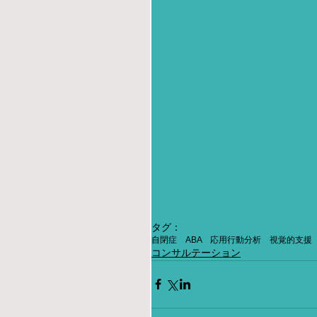
タグ：
自閉症 ABA 応用行動分析 視覚的支援
コンサルテーション