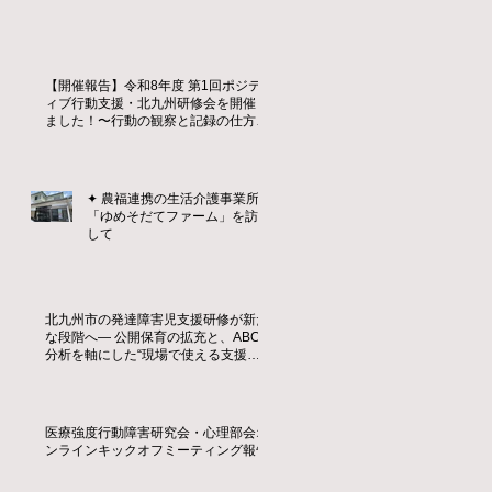
【開催報告】令和8年度 第1回ポジテ
ィブ行動支援・北九州研修会を開催し
ました！〜行動の観察と記録の仕方を
学ぶ〜
✦ 農福連携の生活介護事業所
「ゆめそだてファーム」を訪問
して
北九州市の発達障害児支援研修が新た
な段階へ― 公開保育の拡充と、ABC
分析を軸にした“現場で使える支援
力”の育成 ―
医療強度行動障害研究会・心理部会オ
ンラインキックオフミーティング報告