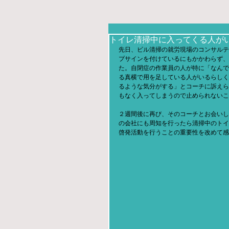
トイレ清掃中に入ってくる人が
先日、ビル清掃の就労現場のコンサルテ
プサインを付けているにもかかわらず、
た。自閉症の作業員の人が特に「なんで
る真横で用を足している人がいるらしく
るような気分がする」とコーチに訴えら
もなく入ってしまうので止められないこ
２週間後に再び、そのコーチとお会いし
の会社にも周知を行ったら清掃中のトイ
啓発活動を行うことの重要性を改めて感じました。http