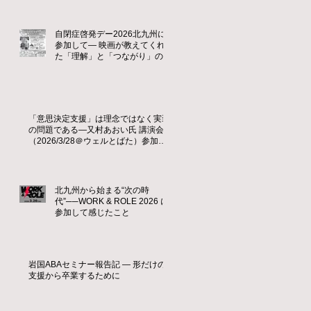
自閉症啓発デー2026北九州に
参加して― 映画が教えてくれ
た「理解」と「つながり」の大
切さ ―
「意思決定支援」は理念ではなく実装
の問題である—又村あおい氏 講演会
（2026/3/28＠ウェルとばた）参加レ
ポート
北九州から始まる“次の時
代”──WORK & ROLE 2026 に
参加して感じたこと
岩国ABAセミナー報告記 ― 形だけの
支援から卒業するために