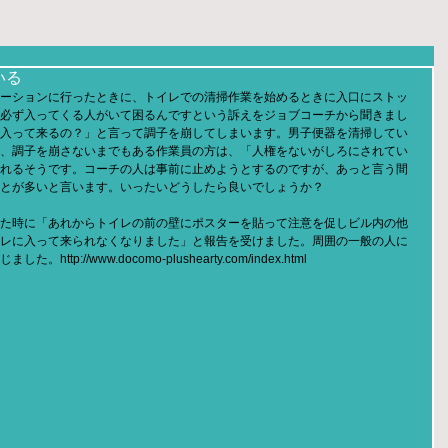
いる
ーションに行ったときに、トイレでの清掃作業を始めるときに入口にストッ
必ず入ってくる人がいて困るんですという訴えをジョブコーチから聞きまし
入って来るの？」と言って調子を崩してしまいます。男子便器を清掃してい
、調子を崩さないまでもある作業員の方は、「人権をないがしろにされてい
れるそうです。コーチの人は事前に止めようとするのですが、あっと言う間
とが多いと言います。いったいどうしたら良いでしょうか？
た時に「あれからトイレの前の壁にポスターを貼って注意を促しビル内の他
レに入って来られなくなりました」と報告を受けました。周囲の一般の人に
://www.docomo-plushearty.com/index.html