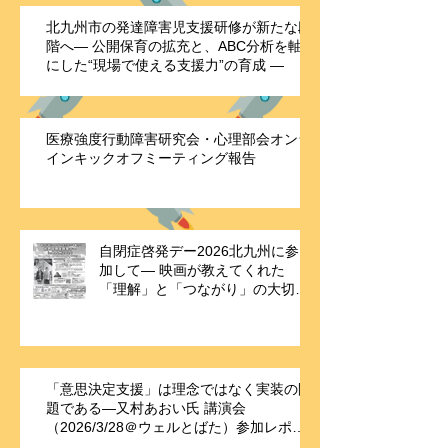
北九州市の発達障害児支援研修が新たな段
階へ― 公開保育の拡充と、ABC分析を軸
にした“現場で使える支援力”の育成 ―
医療強度行動障害研究会・心理部会オンラ
インキックオフミーティング報告
自閉症啓発デー2026北九州に参
加して― 映画が教えてくれた
「理解」と「つながり」の大切さ
―
「意思決定支援」は理念ではなく実装の問
題である—又村あおい氏 講演会
（2026/3/28＠ウェルとばた）参加レポー
ト