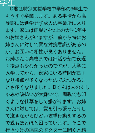
学生
　D君は特別支援学校中学部の3年生で
もうすぐ卒業します。ある事情から高
等部には進学せず成人の事業所に入り
ます。家には両親と4つ上の大学1年生
のお姉さんがいますが、前から特にお
姉さんに対して変な対抗意識があるの
か、お互いに相性が良くありません。
お姉さんも高校までは部活や塾で夜遅
く接点も少なかったのですが、大学に
入学してから、夜家にいる時間が長く
なり接点が多くなったのでぶつかるこ
とも多くなりました。Dくんは人のくし
ゃみや咳払いが大嫌いで、両親でも叩
くような仕草をして嫌がります。お姉
さんに対しては、髪を引っ張ったりし
て泣きながらひどい攻撃行動をするの
で親もほとほと困っています。そこで
行きつけの病院のドクターに聞くと精