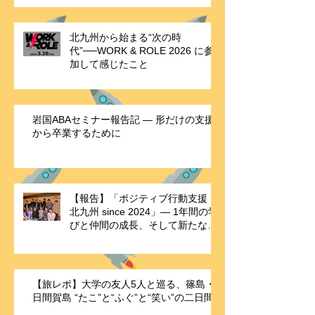
北九州から始まる“次の時
代”──WORK & ROLE 2026 に参
加して感じたこと
岩国ABAセミナー報告記 ― 形だけの支援
から卒業するために
【報告】「ポジティブ行動支援・
北九州 since 2024」― 1年間の学
びと仲間の成長、そして新たな歴
史の始まり ―
【旅レポ】大学の友人5人と巡る、篠島・
日間賀島 “たこ”と“ふぐ”と“笑い”の二日間