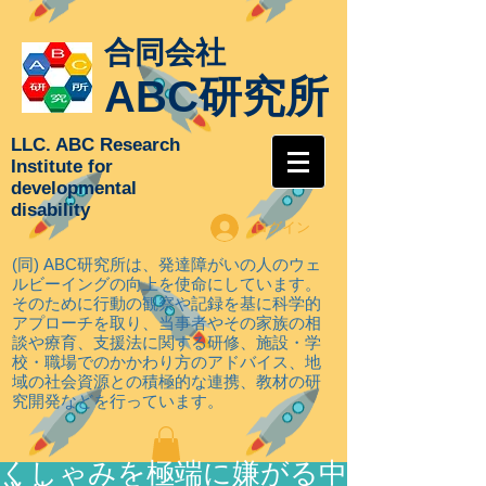
合同会社
ABC研究所
LLC. ABC Research
Institute for
developmental
disability
ログイン
(同) ABC研究所は、発達障がいの人のウェ
ルビーイングの向上を使命にしています。
そのために行動の観察や記録を基に科学的
アプローチを取り
、当事者やその家族の相
談や療育、支援法に関する研修、施設・学
校・職場でのかかわり方のアドバイス、地
域の社会資源との積極的な連携、教材の研
究開発などを行っています。
くしゃみを極端に嫌がる中