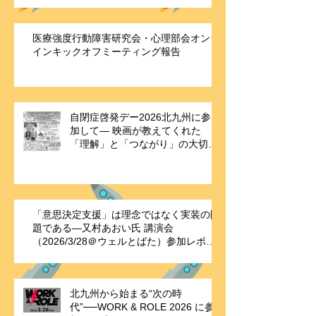
医療強度行動障害研究会・心理部会オンラ
インキックオフミーティング報告
自閉症啓発デー2026北九州に参
加して― 映画が教えてくれた
「理解」と「つながり」の大切さ
―
「意思決定支援」は理念ではなく実装の問
題である—又村あおい氏 講演会
（2026/3/28＠ウェルとばた）参加レポー
ト
北九州から始まる“次の時
代”──WORK & ROLE 2026 に参