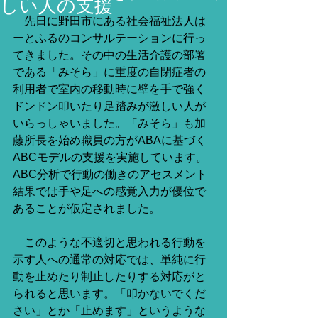
しい人の支援
　先日に野田市にある社会福祉法人は
ーとふるのコンサルテーションに行っ
てきました。その中の生活介護の部署
である「みそら」に重度の自閉症者の
利用者で室内の移動時に壁を手で強く
ドンドン叩いたり足踏みが激しい人が
いらっしゃいました。「みそら」も加
藤所長を始め職員の方がABAに基づく
ABCモデルの支援を実施しています。
ABC分析で行動の働きのアセスメント
結果では手や足への感覚入力が優位で
あることが仮定されました。
　このような不適切と思われる行動を
示す人への通常の対応では、単純に行
動を止めたり制止したりする対応がと
られると思います。「叩かないでくだ
さい」とか「止めます」というような