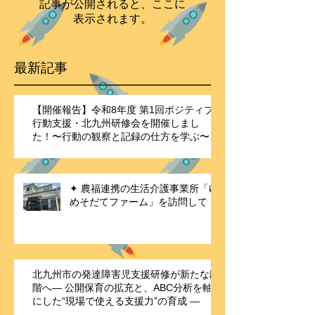
記事が公開されると、ここに
表示されます。
最新記事
【開催報告】令和8年度 第1回ポジティブ
行動支援・北九州研修会を開催しまし
た！〜行動の観察と記録の仕方を学ぶ〜
✦ 農福連携の生活介護事業所「ゆ
めそだてファーム」を訪問して
北九州市の発達障害児支援研修が新たな段
階へ― 公開保育の拡充と、ABC分析を軸
にした“現場で使える支援力”の育成 ―