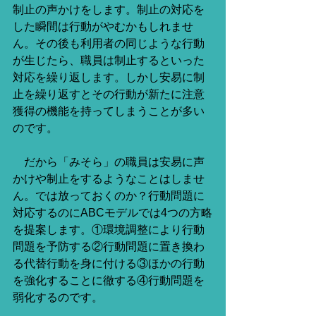
制止の声かけをします。制止の対応を
した瞬間は行動がやむかもしれませ
ん。その後も利用者の同じような行動
が生じたら、職員は制止するといった
対応を繰り返します。しかし安易に制
止を繰り返すとその行動が新たに注意
獲得の機能を持ってしまうことが多い
のです。
　だから「みそら」の職員は安易に声
かけや制止をするようなことはしませ
ん。では放っておくのか？行動問題に
対応するのにABCモデルでは4つの方略
を提案します。①環境調整により行動
問題を予防する②行動問題に置き換わ
る代替行動を身に付ける③ほかの行動
を強化することに徹する④行動問題を
弱化するのです。