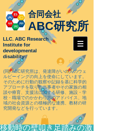
合同会社
ABC研究所
LLC. ABC Research
Institute for
developmental
disability
ログイン
(同) ABC研究所は、発達障がいの人のウェ
ルビーイングの向上を使命にしています。
そのために行動の観察や記録を基に科学的
アプローチを取り
、当事者やその家族の相
談や療育、支援法に関する研修、施設・学
校・職場でのかかわり方のアドバイス、地
域の社会資源との積極的な連携、教材の研
究開発などを行っています。
移動時の壁叩き足踏みの激