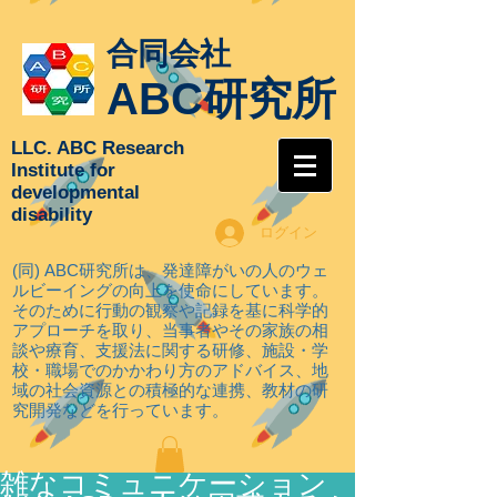
合同会社
ABC研究所
LLC. ABC Research
Institute for
developmental
disability
ログイン
(同) ABC研究所は、発達障がいの人のウェ
ルビーイングの向上を使命にしています。
そのために行動の観察や記録を基に科学的
アプローチを取り
、当事者やその家族の相
談や療育、支援法に関する研修、施設・学
校・職場でのかかわり方のアドバイス、地
域の社会資源との積極的な連携、教材の研
究開発などを行っています。
雑なコミュニケーション