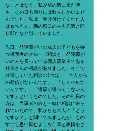
なことはなく、私が前の週に来た時
も、その日も周りには数人しかいませ
んでした。私は、受け付けてくれた人
はもちろん、隣の窓口の人も先週と同
じ顔だなと思っていました。
先日、発達障がいの成人の子どもを持
つ保護者のグループ相談と、発達障が
いの人を雇っている個人事業主である
社長さんの相談がありました。そこで
共通していた相談の1つは、「本人から
の発信がないんです」、「しゃべらな
いんです」、「返事が返ってこないん
です」というものでした。その社長の
方は、当事者の方と一緒に相談に来ら
れていたので、私からも本人に「どう
ですか？」と聞いてみましたが、もの
すごく思い悩むような仕草と表情をさ