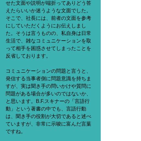
せた文面や説明が端折ってありどう答
えたらいいか迷うような文面でした。
そこで、社長には、前者の文面を参考
にしていただくようにお伝えしまし
た。そうは言うものの、私自身は日常
生活で、雑なコミュニケーションを取
って相手を困惑させてしまったことを
反省しております。
コミュニケーションの問題と言うと、
発信する当事者側に問題意識を持ちま
すが、実は聞き手の問いかけや質問に
問題がある場合が多いのではないか、
と思います。B.F.スキナーの「言語行
動」という著書の中でも、言語行動
は、聞き手の役割が大切であると述べ
ていますが、非常に示唆に富んだ言葉
ですね。