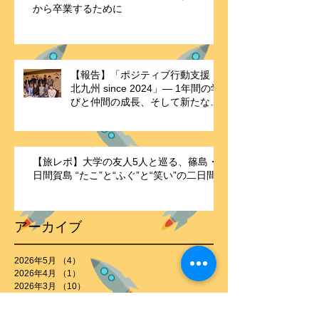
から卒業するために
【報告】「ポジティブ行動支援・
北九州 since 2024」― 1年間の学
びと仲間の成長、そして新たな歴
史の始まり ―
【旅レポ】大学の友人5人と巡る、篠島・
日間賀島 “たこ”と“ふぐ”と“笑い”の二日間
アーカイブ
2026年5月
（4）
4件の記事
2026年4月
（1）
1件の記事
2026年3月
（10）
10件の記事
2026年2月
（8）
8件の記事
2026年1月
（4）
4件の記事