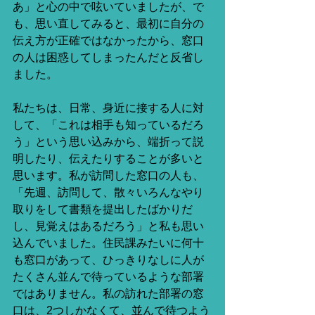
あ」と心の中で呟いていましたが、で
も、思い直してみると、最初に自分の
伝え方が正確ではなかったから、窓口
の人は困惑してしまったんだと反省し
ました。
私たちは、日常、身近に接する人に対
して、「これは相手も知っているだろ
う」という思い込みから、端折って説
明したり、伝えたりすることが多いと
思います。私が訪問した窓口の人も、
「先週、訪問して、散々いろんなやり
取りをして書類を提出したばかりだ
し、見覚えはあるだろう」と私も思い
込んでいました。住民課みたいに何十
も窓口があって、ひっきりなしに人が
たくさん並んで待っているような部署
ではありません。私の訪れた部署の窓
口は、2つしかなくて、並んで待つよう