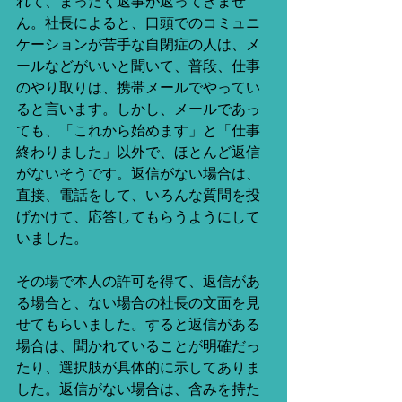
れて、まったく返事が返ってきませ
ん。社長によると、口頭でのコミュニ
ケーションが苦手な自閉症の人は、メ
ールなどがいいと聞いて、普段、仕事
のやり取りは、携帯メールでやってい
ると言います。しかし、メールであっ
ても、「これから始めます」と「仕事
終わりました」以外で、ほとんど返信
がないそうです。返信がない場合は、
直接、電話をして、いろんな質問を投
げかけて、応答してもらうようにして
いました。
その場で本人の許可を得て、返信があ
る場合と、ない場合の社長の文面を見
せてもらいました。すると返信がある
場合は、聞かれていることが明確だっ
たり、選択肢が具体的に示してありま
した。返信がない場合は、含みを持た