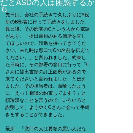
だとASDの人は困惑するか
も
先日は、会社の手続きで久しぶりにA役
所のB部署に行って手続きをしました。
数日後、その部署のCという人から電話
があり、「提出書類のある個所を直し
てほしいので、印鑑を持ってきてくだ
さい。来た時は窓口でCの名前を伝えて
ください。」と言われました。約束し
た日時に、その部署の窓口に行って「C
さんに提出書類の訂正箇所があるので
来てくださいと言われました」と伝え
ました。その担当者は、面喰ったよう
に「えっ！相談の約束してます？」と
頓珍漢なことを言うので、いろいろと
説明して、ようやくCさんに会って手続
きをすることができました。
最所、「窓口の人は要領の悪い人だな