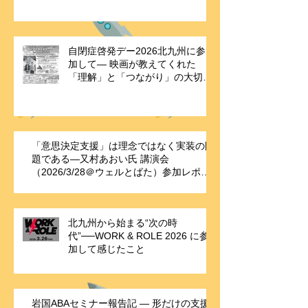
自閉症啓発デー2026北九州に参
加して― 映画が教えてくれた
「理解」と「つながり」の大切さ
―
「意思決定支援」は理念ではなく実装の問
題である—又村あおい氏 講演会
（2026/3/28＠ウェルとばた）参加レポー
ト
北九州から始まる“次の時
代”──WORK & ROLE 2026 に参
加して感じたこと
岩国ABAセミナー報告記 ― 形だけの支援