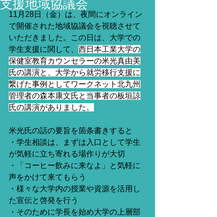
支援地域協議会
11月28日（金）は、夜間にオンライン
で開催された地域協議会を視聴させて
いただきました。この日は、大学での
学生支援に関して、
西日本工業大学の
保健室教育カウンセラーの米光真由美
氏の講演と、大学から就労移行支援に
繋げた事例としてワークネット北九州
管理者の森本康文氏と当事者の板垣諒
氏の講演がありました。
米光氏の話の要旨を箇条書きすると
・学生相談は、まずは入口として学生
が気軽に立ち寄れる場作りが大切
・「コーヒー飲みに来なよ」と気軽に
声をかけて来てもらう
・様々な大学内の授業や資源を活用し
た宣伝と啓発を行う
・そのために学長を始め大学の上層部