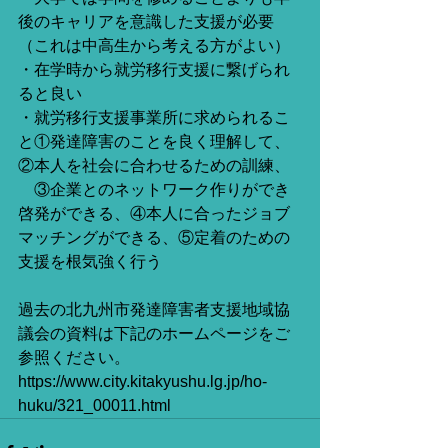
後のキャリアを意識した支援が必要
（これは中高生から考える方がよい）
・在学時から就労移行支援に繋げられ
ると良い
・就労移行支援事業所に求められるこ
と①発達障害のことを良く理解して、
②本人を社会に合わせるための訓練、
　③企業とのネットワーク作りができ
啓発ができる、④本人に合ったジョブ
マッチングができる、⑤定着のための
支援を根気強く行う
過去の北九州市発達障害者支援地域協
議会の資料は下記のホームページをご
参照ください。
https://www.city.kitakyushu.lg.jp/ho-
huku/321_00011.html