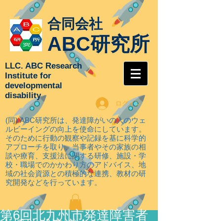
合同会社
ABC研究所
LLC. ABC Research
Institute for
developmental
disability
ログイン
(同) ABC研究所は、発達障がいの人のウェ
ルビーイングの向上を使命にしています。
そのために行動の観察や記録を基に科学的
アプローチを取り
、当事者やその家族の相
談や療育、支援法に関する研修、施設・学
校・職場でのかかわり方のアドバイス、地
域の社会資源との積極的な連携、教材の研
究開発などを行っています。
第6回北九州市発達障害者