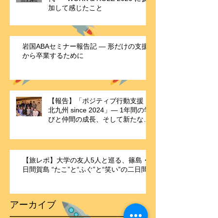
加して感じたこと
岩国ABAセミナー報告記 ― 形だけの支援
から卒業するために
【報告】「ポジティブ行動支援・
北九州 since 2024」― 1年間の学
びと仲間の成長、そして新たな歴
史の始まり ―
【旅レポ】大学の友人5人と巡る、篠島・
日間賀島 “たこ”と“ふぐ”と“笑い”の二日間
アーカイブ