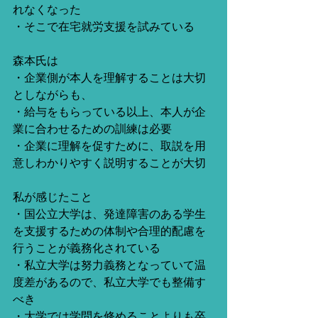
れなくなった
・そこで在宅就労支援を試みている
森本氏は
・企業側が本人を理解することは大切
としながらも、
・給与をもらっている以上、本人が企
業に合わせるための訓練は必要
・企業に理解を促すために、取説を用
意しわかりやすく説明することが大切
私が感じたこと
・国公立大学は、発達障害のある学生
を支援するための体制や合理的配慮を
行うことが義務化されている
・私立大学は努力義務となっていて温
度差があるので、私立大学でも整備す
べき
・大学では学問を修めることよりも卒