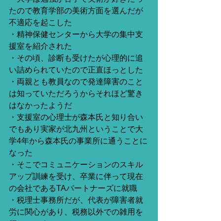
たので教育学部の美術方面を選んだが
不適応を起こした
・精神保健センターから大学の集中支
援室を紹介された
・その頃、診断も受けたが心理的に追
い詰められていたので正直ほっとした
・両親とも教員なので発達障害のこと
は知っていただろうからそれほど驚き
はなかったようだ
・支援室の心理士が森本氏と知り合い
でもあり実家が北九州ということで大
学4年から森本氏の事業所に通うことに
なった
・そこでコミュニケーションのスキル
アップ訓練を受け、卒業に伴って現在
の会社であるTAパートナーズに就職
・税理士事務所だが、代表が障害者就
労に関心があり、税務以外での雑用を