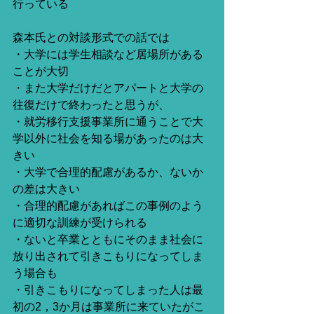
行っている
森本氏との対談形式での話では
・大学には学生相談など居場所がある
ことが大切
・また大学だけだとアパートと大学の
往復だけで終わったと思うが、
・就労移行支援事業所に通うことで大
学以外に社会を知る場があったのは大
きい
・大学で合理的配慮があるか、ないか
の差は大きい
・合理的配慮があればこの事例のよう
に適切な訓練が受けられる
・ないと卒業とともにそのまま社会に
放り出されて引きこもりになってしま
う場合も
・引きこもりになってしまった人は最
初の2，3か月は事業所に来ていたがこ