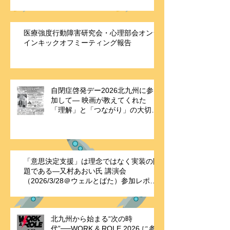
医療強度行動障害研究会・心理部会オンラ
インキックオフミーティング報告
自閉症啓発デー2026北九州に参
加して― 映画が教えてくれた
「理解」と「つながり」の大切さ
―
「意思決定支援」は理念ではなく実装の問
題である—又村あおい氏 講演会
（2026/3/28＠ウェルとばた）参加レポー
ト
北九州から始まる“次の時
代”──WORK & ROLE 2026 に参