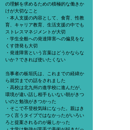
の理解を求めるための積極的な働きか
けが大切なこと
・本人支援の内容として、食育、性教
育、キャリア教育、生活支援の中でも
ストレスマネジメントが大切
・学生全般への発達障害への偏見をな
くす啓発も大切
・発達障害という言葉はどうかならな
いか？できれば使いたくない
当事者の板垣氏は、これまでの経緯か
ら就労までの話をされました
・高校は北九州の進学校に進んだが、
環境が違い話し相手もいない朝がきつ
いのと勉強がきつかった
・そこで不登校気味になった。親はき
つく言うタイプではなかったがいろい
ろと提案されるのが厳しかった
・大学は勉強が苦手で美術が好きだっ