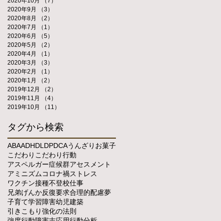
2020年10月
（7）
7件の記事
2020年9月
（3）
3件の記事
2020年8月
（2）
2件の記事
2020年7月
（1）
1件の記事
2020年6月
（5）
5件の記事
2020年5月
（2）
2件の記事
2020年4月
（1）
1件の記事
2020年3月
（3）
3件の記事
2020年2月
（1）
1件の記事
2020年1月
（2）
2件の記事
2019年12月
（2）
2件の記事
2019年11月
（4）
4件の記事
2019年10月
（11）
11件の記事
タグから検索
ABA
ADHD
LD
PDCA
うんざり
お菓子
こだわり
こだわり行動
アスペルガー症候群
アセスメント
アミニズム
コロナ禍
ストレス
ワクチン接種
不登校
仕事
兄弟げんか
反復要求
合理的配慮
夢
子育て
学習障害
幼児
建築
引きこもり
強化の法則
強度行動障害
志
応用行動分析