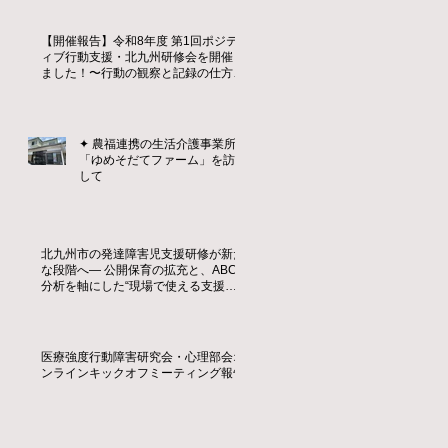
【開催報告】令和8年度 第1回ポジテ
ィブ行動支援・北九州研修会を開催し
ました！〜行動の観察と記録の仕方を
学ぶ〜
✦ 農福連携の生活介護事業所
「ゆめそだてファーム」を訪問
して
北九州市の発達障害児支援研修が新た
な段階へ― 公開保育の拡充と、ABC
分析を軸にした“現場で使える支援
力”の育成 ―
医療強度行動障害研究会・心理部会オ
ンラインキックオフミーティング報告