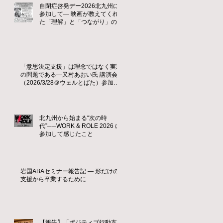
自閉症啓発デー2026北九州に
参加して― 映画が教えてくれ
た「理解」と「つながり」の大
切さ ―
「意思決定支援」は理念ではなく実装
の問題である—又村あおい氏 講演会
（2026/3/28＠ウェルとばた）参加レ
ポート
北九州から始まる“次の時
代”──WORK & ROLE 2026 に
参加して感じたこと
岩国ABAセミナー報告記 ― 形だけの
支援から卒業するために
【報告】「ポジティブ行動支