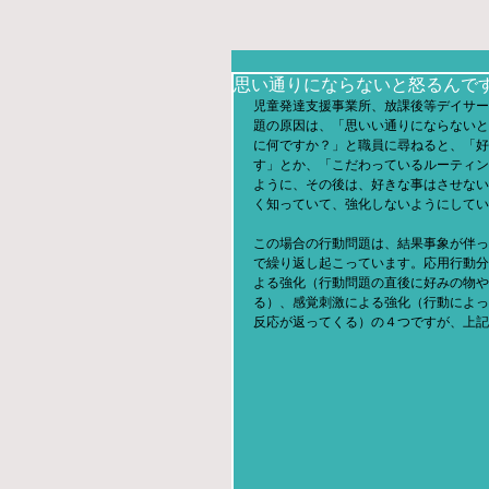
思い通りにならないと怒るんで
児童発達支援事業所、放課後等デイサー
題の原因は、「思いい通りにならないと
に何ですか？」と職員に尋ねると、「好
す」とか、「こだわっているルーティン
ように、その後は、好きな事はさせない
く知っていて、強化しないようにしてい
この場合の行動問題は、結果事象が伴っ
で繰り返し起こっています。応用行動分
よる強化（行動問題の直後に好みの物や
る）、感覚刺激による強化（行動によっ
反応が返ってくる）の４つですが、上記