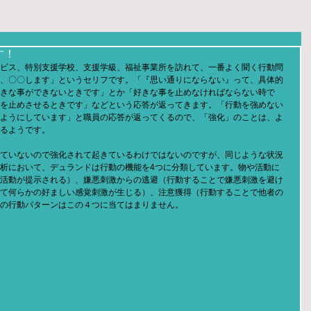
す！
ビス、特別支援学校、支援学級、福祉事業所を訪れて、一番よく聞く行動問
、〇〇します」というセリフです。「『思い通りにならない』って、具体的
きな事ができないときです」とか「好きな事を止めなければならない時で
を止めさせるときです」などという応答が返ってきます。「行動を強めない
ようにしています」と職員の応答が返ってくるので、「強化」のことは、よ
るようです。
ていないので強化されて起きているわけではないのですが、同じような状況
析において、デュランドは行動の機能を4つに分類しています。物や活動に
活動が提示される）、嫌悪刺激からの逃避（行動することで嫌悪刺激を避け
て何らかの好ましい感覚刺激が生じる）、注意獲得（行動することで他者の
の行動パターンはこの４つに当てはまりません。