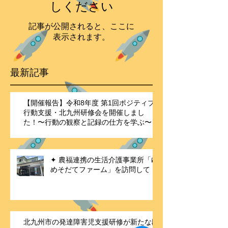
しください
記事が公開されると、ここに
表示されます。
最新記事
【開催報告】令和8年度 第1回ポジティブ
行動支援・北九州研修会を開催しまし
た！〜行動の観察と記録の仕方を学ぶ〜
✦ 農福連携の生活介護事業所「ゆ
めそだてファーム」を訪問して
北九州市の発達障害児支援研修が新たな段