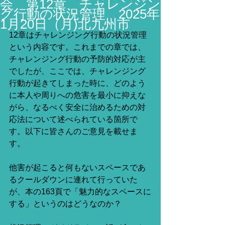
会 第12章 チャレンジン
グ行動の状況管理 2025年
1月20日（月)北九州市
12章はチャレンジング行動の状況管理
という内容です。これまでの章では、
チャレンジング行動の予防的対応が主
でしたが、ここでは、チャレンジング
行動が起きてしまった時に、どのよう
に本人や周りへの危害を最小に抑えな
がら、なるべく安全に治めるための対
応法について述べられている箇所で
す。以下に皆さんのご意見を載せま
す。
他害が起こると何もないスペースであ
るクールダウンに連れて行っていた
が、本の163頁で「魅力的なスペースに
する」というのはどうなのか？