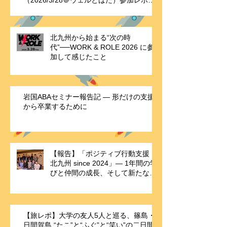
（2026/3/28＠ウェルとばた）参加レポー
ト
北九州から始まる“次の時
代”──WORK & ROLE 2026 に参
加して感じたこと
岩国ABAセミナー報告記 ― 形だけの支援
から卒業するために
【報告】「ポジティブ行動支援・
北九州 since 2024」― 1年間の学
びと仲間の成長、そして新たな歴
史の始まり ―
【旅レポ】大学の友人5人と巡る、篠島・
日間賀島 “たこ”と“ふぐ”と“笑い”の二日間