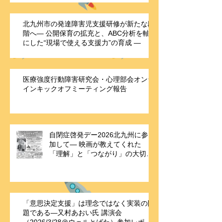
北九州市の発達障害児支援研修が新たな段
階へ― 公開保育の拡充と、ABC分析を軸
にした“現場で使える支援力”の育成 ―
医療強度行動障害研究会・心理部会オンラ
インキックオフミーティング報告
自閉症啓発デー2026北九州に参
加して― 映画が教えてくれた
「理解」と「つながり」の大切さ
―
「意思決定支援」は理念ではなく実装の問
題である—又村あおい氏 講演会