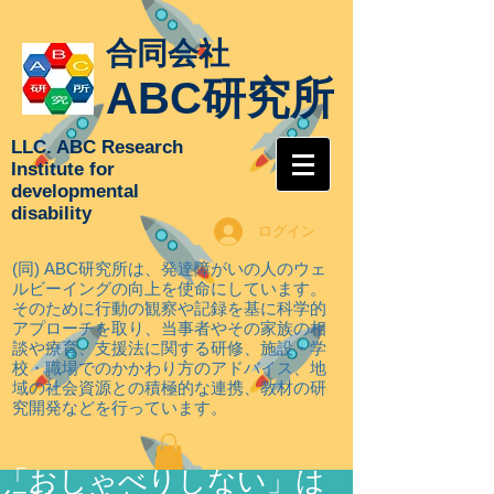
合同会社
ABC研究所
LLC. ABC Research
Institute for
developmental
disability
ログイン
(同) ABC研究所は、発達障がいの人のウェ
ルビーイングの向上を使命にしています。
そのために行動の観察や記録を基に科学的
アプローチを取り
、当事者やその家族の相
談や療育、支援法に関する研修、施設・学
校・職場でのかかわり方のアドバイス、地
域の社会資源との積極的な連携、教材の研
究開発などを行っています。
「おしゃべりしない」は