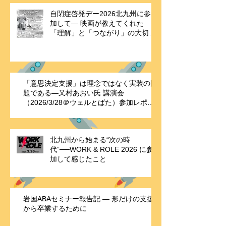
自閉症啓発デー2026北九州に参
加して― 映画が教えてくれた
「理解」と「つながり」の大切さ
―
「意思決定支援」は理念ではなく実装の問
題である—又村あおい氏 講演会
（2026/3/28＠ウェルとばた）参加レポー
ト
北九州から始まる“次の時
代”──WORK & ROLE 2026 に参
加して感じたこと
岩国ABAセミナー報告記 ― 形だけの支援
から卒業するために