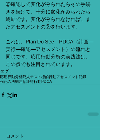
⑥確認して変化がみられたらその手続
きを続けて、十分に変化がみられたら
終結です。変化がみられなければ、ま
たアセスメントの②を行います。
これは、Plan Do See　PDCA（計画―
実行―確認―アセスメント）の流れと
同じです。応用行動分析の実践法は、
この点でも注目されています。
タグ：
応用行動分析
死人テスト
標的行動
アセスメント
記録
強化の法則
注意獲得行動
PDCA
コメント