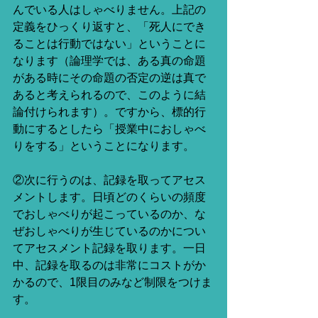
んでいる人はしゃべりません。上記の
定義をひっくり返すと、「死人にでき
ることは行動ではない」ということに
なります（論理学では、ある真の命題
がある時にその命題の否定の逆は真で
あると考えられるので、このように結
論付けられます）。ですから、標的行
動にするとしたら「授業中におしゃべ
りをする」ということになります。
②次に行うのは、記録を取ってアセス
メントします。日頃どのくらいの頻度
でおしゃべりが起こっているのか、な
ぜおしゃべりが生じているのかについ
てアセスメント記録を取ります。一日
中、記録を取るのは非常にコストがか
かるので、1限目のみなど制限をつけま
す。